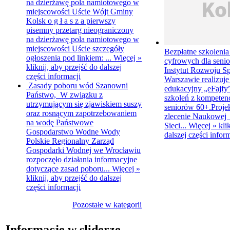
na dzierżawę pola namiotowego w
miejscowości Uście
Wójt Gminy
Kolsk o g ł a s z a pierwszy
pisemny przetarg nieograniczony
na dzierżawę pola namiotowego w
miejscowości Uście szczegóły
Bezpłatne szkolenia
ogłoszenia pod linkiem: ...
Więcej »
cyfrowych dla sen
kliknij, aby przejść do dalszej
Instytut Rozwoju Sp
części informacji
Warszawie realizuje
Zasady poboru wód
Szanowni
edukacyjny „eFajfy”
Państwo, W związku z
szkoleń z kompetenc
utrzymującym się zjawiskiem suszy
seniorów 60+.Projek
oraz rosnącym zapotrzebowaniem
zlecenie Naukowej 
na wodę Państwowe
Sieci...
Więcej »
kli
Gospodarstwo Wodne Wody
dalszej części infor
Polskie Regionalny Zarząd
Gospodarki Wodnej we Wrocławiu
rozpoczęło działania informacyjne
dotyczące zasad poboru...
Więcej »
kliknij, aby przejść do dalszej
części informacji
Pozostałe w kategorii
Informacje w sliderze