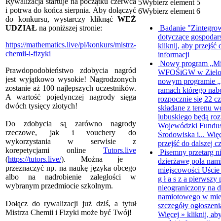
Rywalizacja startuje na początku czerwca
5
Wybierz element 5
i potrwa do końca sierpnia. Aby dołączyć
6
Wybierz element 6
do konkursu, wystarczy kliknąć
WEŹ
Badanie "Zintegrow
UDZIAŁ
na poniższej stronie:
dotyczące gospodar
https://mathematics.live/pl/konkurs/mistrz-
kliknij, aby przejść 
chemii-i-fizyki
informacji
Nowy program „Mik
Prawdopodobieństwo zdobycia nagród
WFOŚiGW w Zielone
jest wyjątkowo wysokie! Nagrodzonych
nowym programie „
zostanie aż 100 najlepszych uczestników.
ramach którego na
A wartość pojedynczej nagrody sięga
rozpocznie się 22 c
dwóch tysięcy złotych!
składane z terenu 
lubuskiego będą ro
Do zdobycia są zarówno nagrody
Wojewódzki Fundu
rzeczowe, jak i vouchery do
Środowiska i...
Wię
wykorzystania w serwisie z
przejść do dalszej c
korepetycjami online
Tutors.live
Pisemny przetarg n
(
https://tutors.live/
). Można je
dzierżawę pola na
przeznaczyć np. na naukę języka obcego
miejscowości Uści
albo na nadrobienie zaległości w
g ł a s z a pierwszy
wybranym przedmiocie szkolnym.
nieograniczony na d
namiotowego w mie
Dołącz do rywalizacji już dziś, a tytuł
szczegóły ogłoszenia
Mistrza Chemii i Fizyki może być Twój!
Więcej »
kliknij, ab