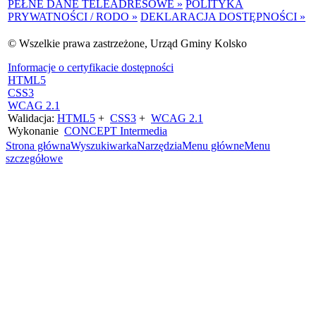
PEŁNE DANE TELEADRESOWE »
POLITYKA
PRYWATNOŚCI / RODO »
DEKLARACJA DOSTĘPNOŚCI »
© Wszelkie prawa zastrzeżone, Urząd Gminy Kolsko
Informacje o certyfikacie dostępności
HTML5
CSS3
WCAG 2.1
Walidacja:
HTML5
+
CSS3
+
WCAG 2.1
Wykonanie
CONCEPT
Intermedia
Strona główna
Wyszukiwarka
Narzędzia
Menu główne
Menu
szczegółowe