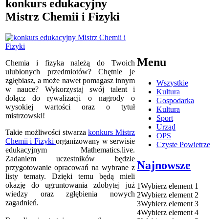
konkurs edukacyjny
Mistrz Chemii i Fizyki
Menu
Chemia i fizyka należą do Twoich
ulubionych przedmiotów? Chętnie je
zgłębiasz, a może nawet pomagasz innym
Wszystkie
w nauce? Wykorzystaj swój talent i
Kultura
dołącz do rywalizacji o nagrody o
Gospodarka
wysokiej wartości oraz o tytuł
Kultura
mistrzowski!
Sport
Urząd
Takie możliwości stwarza
konkurs Mistrz
OPS
Chemii i Fizyki
organizowany w serwisie
Czyste Powietrze
edukacyjnym Mathematics.live.
Zadaniem uczestników będzie
Najnowsze
przygotowanie opracowań na wybrane z
listy tematy. Dzięki temu będą mieli
okazję do ugruntowania zdobytej już
1
Wybierz element 1
wiedzy oraz zgłębienia nowych
2
Wybierz element 2
zagadnień.
3
Wybierz element 3
4
Wybierz element 4