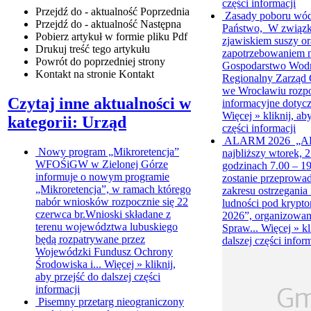
części informacji
Przejdź do - aktualność
Poprzednia
Zasady poboru wó
Przejdź do - aktualność
Następna
Państwo, W związk
Pobierz artykuł w formie pliku
Pdf
zjawiskiem suszy o
Drukuj
treść tego artykułu
zapotrzebowaniem 
Powrót
do poprzedniej strony
Gospodarstwo Wodn
Kontakt
na stronie Kontakt
Regionalny Zarząd
we Wrocławiu rozpo
Czytaj inne aktualności w
informacyjne dotycz
Więcej »
kliknij, ab
kategorii: Urząd
części informacji
ALARM 2026
„A
Nowy program „Mikroretencja”
najbliższy wtorek, 2
WFOŚiGW w Zielonej Górze
godzinach 7.00 – 19.
informuje o nowym programie
zostanie przeprowa
„Mikroretencja”, w ramach którego
zakresu ostrzegania
nabór wniosków rozpocznie się 22
ludności pod kry
czerwca br.Wnioski składane z
2026”, organizowan
terenu województwa lubuskiego
Spraw...
Więcej »
kl
będą rozpatrywane przez
dalszej części infor
Wojewódzki Fundusz Ochrony
Środowiska i...
Więcej »
kliknij,
aby przejść do dalszej części
informacji
Pisemny przetarg nieograniczony