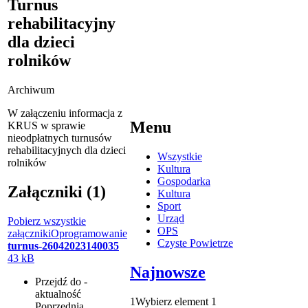
Turnus
rehabilitacyjny
dla dzieci
rolników
Archiwum
W załączeniu informacja z
Menu
KRUS w sprawie
nieodpłatnych turnusów
rehabilitacyjnych dla dzieci
Wszystkie
rolników
Kultura
Gospodarka
Załączniki (1)
Kultura
Sport
Urząd
Pobierz wszystkie
OPS
załączniki
Oprogramowanie
Czyste Powietrze
turnus-26042023140035
43 kB
Najnowsze
Przejdź do -
aktualność
1
Wybierz element 1
Poprzednia