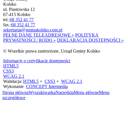
Kolsko
ul. Piastowska 12
67-415 Kolsko
tel.:
68 352 41 77
fax.:
68 352 41 77
sekretariat@gminakolsko.com.pl
PEŁNE DANE TELEADRESOWE »
POLITYKA
PRYWATNOŚCI / RODO »
DEKLARACJA DOSTĘPNOŚCI »
© Wszelkie prawa zastrzeżone, Urząd Gminy Kolsko
Informacje o certyfikacie dostępności
HTML5
CSS3
WCAG 2.1
Walidacja:
HTML5
+
CSS3
+
WCAG 2.1
Wykonanie
CONCEPT
Intermedia
Strona główna
Wyszukiwarka
Narzędzia
Menu główne
Menu
szczegółowe