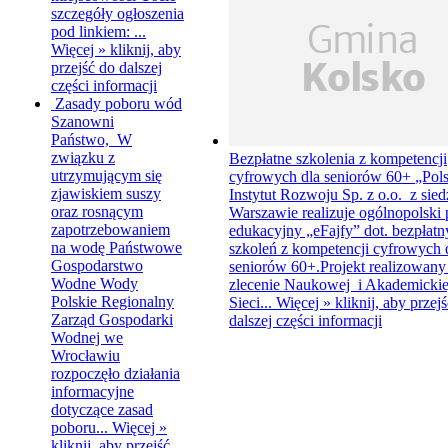
szczegóły ogłoszenia
pod linkiem: ...
Więcej »
kliknij, aby
przejść do dalszej
części informacji
Zasady poboru wód
Szanowni
Państwo, W
związku z
Bezpłatne szkolenia z kompetencji
utrzymującym się
cyfrowych dla seniorów 60+
„Pols
zjawiskiem suszy
Instytut Rozwoju Sp. z o.o. z sie
oraz rosnącym
Warszawie realizuje ogólnopolski 
zapotrzebowaniem
edukacyjny „eFajfy” dot. bezpłat
na wodę Państwowe
szkoleń z kompetencji cyfrowych 
Gospodarstwo
seniorów 60+.Projekt realizowany 
Wodne Wody
zlecenie Naukowej i Akademickie
Polskie Regionalny
Sieci...
Więcej »
kliknij, aby przej
Zarząd Gospodarki
dalszej części informacji
Wodnej we
Wrocławiu
rozpoczęło działania
informacyjne
dotyczące zasad
poboru...
Więcej »
kliknij, aby przejść