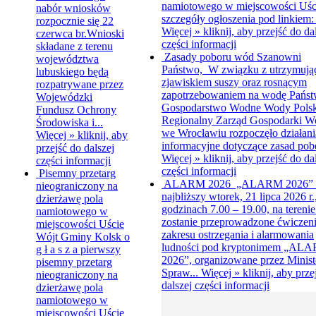
namiotowego w miejscowości Uśc
nabór wniosków
szczegóły ogłoszenia pod linkiem: 
rozpocznie się 22
Więcej »
kliknij, aby przejść do da
czerwca br.Wnioski
części informacji
składane z terenu
Zasady poboru wód
Szanowni
województwa
Państwo, W związku z utrzymują
lubuskiego będą
zjawiskiem suszy oraz rosnącym
rozpatrywane przez
zapotrzebowaniem na wodę Pańs
Wojewódzki
Gospodarstwo Wodne Wody Polsk
Fundusz Ochrony
Regionalny Zarząd Gospodarki W
Środowiska i...
we Wrocławiu rozpoczęło działani
Więcej »
kliknij, aby
informacyjne dotyczące zasad pobo
przejść do dalszej
Więcej »
kliknij, aby przejść do da
części informacji
części informacji
Pisemny przetarg
ALARM 2026
„ALARM 2026”
nieograniczony na
najbliższy wtorek, 21 lipca 2026 r.
dzierżawę pola
godzinach 7.00 – 19.00, na terenie
namiotowego w
zostanie przeprowadzone ćwiczeni
miejscowości Uście
zakresu ostrzegania i alarmowania
Wójt Gminy Kolsk o
ludności pod kryptonimem „AL
g ł a s z a pierwszy
2026”, organizowane przez Minist
pisemny przetarg
Spraw...
Więcej »
kliknij, aby prze
nieograniczony na
dalszej części informacji
dzierżawę pola
namiotowego w
miejscowości Uście