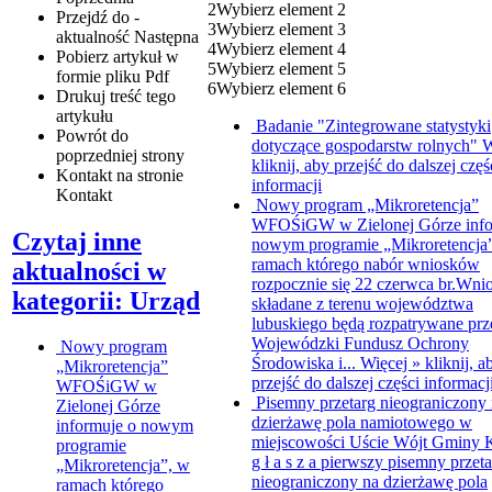
2
Wybierz element 2
Przejdź do -
3
Wybierz element 3
aktualność
Następna
4
Wybierz element 4
Pobierz artykuł w
5
Wybierz element 5
formie pliku
Pdf
6
Wybierz element 6
Drukuj
treść tego
artykułu
Badanie "Zintegrowane statystyki
Powrót
do
dotyczące gospodarstw rolnych"
W
poprzedniej strony
kliknij, aby przejść do dalszej częś
Kontakt
na stronie
informacji
Kontakt
Nowy program „Mikroretencja”
WFOŚiGW w Zielonej Górze info
Czytaj inne
nowym programie „Mikroretencja
ramach którego nabór wniosków
aktualności w
rozpocznie się 22 czerwca br.Wni
kategorii: Urząd
składane z terenu województwa
lubuskiego będą rozpatrywane prz
Wojewódzki Fundusz Ochrony
Nowy program
Środowiska i...
Więcej »
kliknij, a
„Mikroretencja”
przejść do dalszej części informacj
WFOŚiGW w
Pisemny przetarg nieograniczony
Zielonej Górze
dzierżawę pola namiotowego w
informuje o nowym
miejscowości Uście
Wójt Gminy K
programie
g ł a s z a pierwszy pisemny przet
„Mikroretencja”, w
nieograniczony na dzierżawę pola
ramach którego