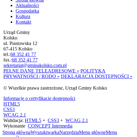
Aktualności
Gospodarka
Kultura
Kontakt
Urząd Gminy
Kolsko
ul. Piastowska 12
67-415 Kolsko
tel.:
68 352 41 77
fax.:
68 352 41 77
sekretariat@gminakolsko.com.pl
PEŁNE DANE TELEADRESOWE »
POLITYKA
PRYWATNOŚCI / RODO »
DEKLARACJA DOSTĘPNOŚCI »
© Wszelkie prawa zastrzeżone, Urząd Gminy Kolsko
Informacje o certyfikacie dostępności
HTML5
CSS3
WCAG 2.1
Walidacja:
HTML5
+
CSS3
+
WCAG 2.1
Wykonanie
CONCEPT
Intermedia
Strona główna
Wyszukiwarka
Narzędzia
Menu główne
Menu