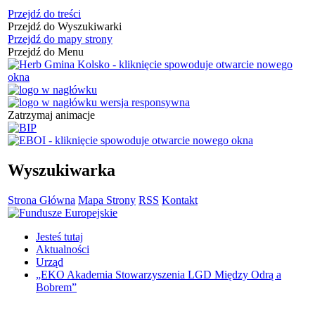
Przejdź do treści
Przejdź do Wyszukiwarki
Przejdź do mapy strony
Przejdź do Menu
Zatrzymaj animacje
Wyszukiwarka
Strona Główna
Mapa Strony
RSS
Kontakt
Jesteś tutaj
Aktualności
Urząd
„EKO Akademia Stowarzyszenia LGD Między Odrą a
Bobrem”