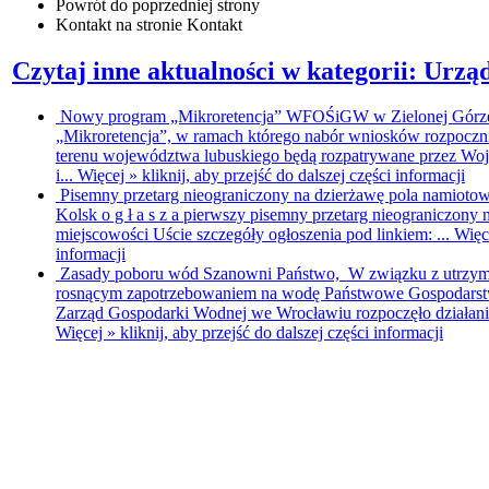
Powrót
do poprzedniej strony
Kontakt
na stronie Kontakt
Czytaj inne aktualności w kategorii: Urzą
Nowy program „Mikroretencja”
WFOŚiGW w Zielonej Górze
„Mikroretencja”, w ramach którego nabór wniosków rozpoczni
terenu województwa lubuskiego będą rozpatrywane przez W
i...
Więcej »
kliknij, aby przejść do dalszej części informacji
Pisemny przetarg nieograniczony na dzierżawę pola namiot
Kolsk o g ł a s z a pierwszy pisemny przetarg nieograniczon
miejscowości Uście szczegóły ogłoszenia pod linkiem: ...
Więc
informacji
Zasady poboru wód
Szanowni Państwo, W związku z utrzymu
rosnącym zapotrzebowaniem na wodę Państwowe Gospodars
Zarząd Gospodarki Wodnej we Wrocławiu rozpoczęło działania
Więcej »
kliknij, aby przejść do dalszej części informacji