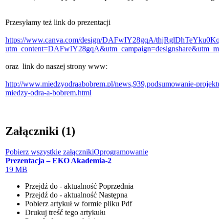
Przesyłamy też link do prezentacji
https://www.canva.com/design/DAFwIY28gqA/thjRglDhTeYku0Kq
utm_content=DAFwIY28gqA&utm_campaign=designshare&utm_med
oraz link do naszej strony www:
http://www.miedzyodraabobrem.pl/news,939,podsumowanie-projektu
miedzy-odra-a-bobrem.html
Załączniki (1)
Pobierz wszystkie załączniki
Oprogramowanie
Prezentacja – EKO Akademia-2
19 MB
Przejdź do - aktualność
Poprzednia
Przejdź do - aktualność
Następna
Pobierz artykuł w formie pliku
Pdf
Drukuj
treść tego artykułu