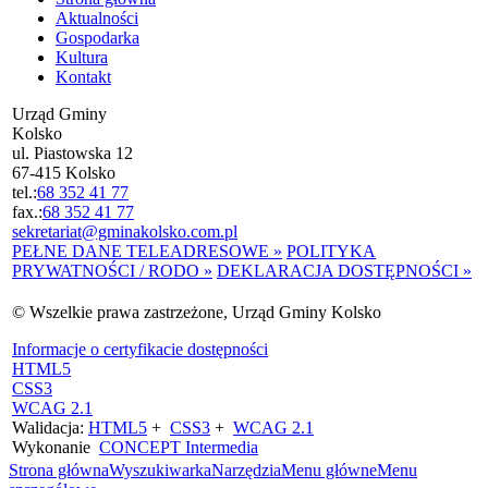
Aktualności
Gospodarka
Kultura
Kontakt
Urząd Gminy
Kolsko
ul. Piastowska 12
67-415 Kolsko
tel.:
68 352 41 77
fax.:
68 352 41 77
sekretariat@gminakolsko.com.pl
PEŁNE DANE TELEADRESOWE »
POLITYKA
PRYWATNOŚCI / RODO »
DEKLARACJA DOSTĘPNOŚCI »
© Wszelkie prawa zastrzeżone, Urząd Gminy Kolsko
Informacje o certyfikacie dostępności
HTML5
CSS3
WCAG 2.1
Walidacja:
HTML5
+
CSS3
+
WCAG 2.1
Wykonanie
CONCEPT
Intermedia
Strona główna
Wyszukiwarka
Narzędzia
Menu główne
Menu