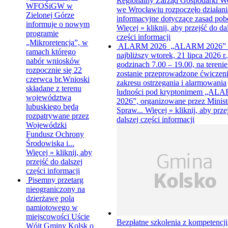
Regionalny Zarząd Gospodarki W
WFOŚiGW w
we Wrocławiu rozpoczęło działani
Zielonej Górze
informacyjne dotyczące zasad pobo
informuje o nowym
Więcej »
kliknij, aby przejść do da
programie
części informacji
„Mikroretencja”, w
ALARM 2026
„ALARM 2026”
ramach którego
najbliższy wtorek, 21 lipca 2026 r.
nabór wniosków
godzinach 7.00 – 19.00, na terenie
rozpocznie się 22
zostanie przeprowadzone ćwiczeni
czerwca br.Wnioski
zakresu ostrzegania i alarmowania
składane z terenu
ludności pod kryptonimem „AL
województwa
2026”, organizowane przez Minist
lubuskiego będą
Spraw...
Więcej »
kliknij, aby prze
rozpatrywane przez
dalszej części informacji
Wojewódzki
Fundusz Ochrony
Środowiska i...
Więcej »
kliknij, aby
przejść do dalszej
części informacji
Pisemny przetarg
nieograniczony na
dzierżawę pola
namiotowego w
miejscowości Uście
Bezpłatne szkolenia z kompetencji
Wójt Gminy Kolsk o