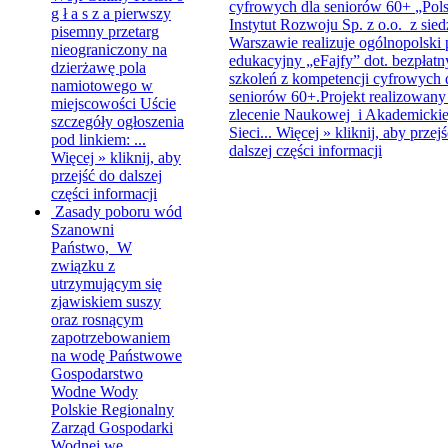
cyfrowych dla seniorów 60+
„Pols
g ł a s z a pierwszy
Instytut Rozwoju Sp. z o.o. z sie
pisemny przetarg
Warszawie realizuje ogólnopolski 
nieograniczony na
edukacyjny „eFajfy” dot. bezpłat
dzierżawę pola
szkoleń z kompetencji cyfrowych 
namiotowego w
seniorów 60+.Projekt realizowany 
miejscowości Uście
zlecenie Naukowej i Akademickie
szczegóły ogłoszenia
Sieci...
Więcej »
kliknij, aby przej
pod linkiem: ...
dalszej części informacji
Więcej »
kliknij, aby
przejść do dalszej
części informacji
Zasady poboru wód
Szanowni
Państwo, W
związku z
utrzymującym się
zjawiskiem suszy
oraz rosnącym
zapotrzebowaniem
na wodę Państwowe
Gospodarstwo
Wodne Wody
Polskie Regionalny
Zarząd Gospodarki
Wodnej we