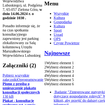
Województwa
Menu
Lubuskiego), ul. Podgórna
7, 65-057 Zielona Góra,
w
Wszystkie
dniu 14.06.2024 r. o
Kultura
godzinie 1030 .
Gospodarka
Ponadto informuje się, że
Kultura
na czas spotkania
Sport
konsultacyjnego
Urząd
zapewniony jest parking
OPS
zlokalizowany za Salą
Czyste Powietrze
kolumnową Urzędu
Marszałkowskiego
Najnowsze
Województwa Lubuskieg
1
Wybierz element 1
Załączniki (2)
2
Wybierz element 2
3
Wybierz element 3
Pobierz wszystkie
4
Wybierz element 4
załączniki
Oprogramowanie
5
Wybierz element 5
Pismo z prośbą o
6
Wybierz element 6
umieszczenie plakatu
Badanie "Zintegrowane statystyki
konsultacji społecznych
dotyczące gospodarstw rolnych"
W
130 kB
kliknij, aby przejść do dalszej częś
Plakat - konsultacje
informacji
społeczne ost. wersja