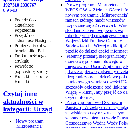
Nowy program „Mikroretencja”
1927310 2338767
WFOŚiGW w Zielonej Górze info
8.9 MB
nowym programie „Mikroretencja
Przejdź do -
ramach którego nabór wniosków
aktualność
rozpocznie się 22 czerwca br.Wni
Poprzednia
składane z terenu województwa
Przejdź do -
lubuskiego będą rozpatrywane prz
aktualność
Następna
Wojewódzki Fundusz Ochrony
Pobierz artykuł w
Środowiska i...
Więcej »
kliknij, a
formie pliku
Pdf
przejść do dalszej części informacj
Drukuj
treść tego
Pisemny przetarg nieograniczony
artykułu
dzierżawę pola namiotowego w
Powrót
do
miejscowości Uście
Wójt Gminy K
poprzedniej strony
g ł a s z a pierwszy pisemny przet
Kontakt
na stronie
nieograniczony na dzierżawę pola
Kontakt
namiotowego w miejscowości Uśc
szczegóły ogłoszenia pod linkiem: 
Więcej »
kliknij, aby przejść do da
Czytaj inne
części informacji
aktualności w
Zasady poboru wód
Szanowni
Państwo, W związku z utrzymują
kategorii: Urząd
zjawiskiem suszy oraz rosnącym
zapotrzebowaniem na wodę Pańs
Nowy program
Gospodarstwo Wodne Wody Polsk
„Mikroretencja”