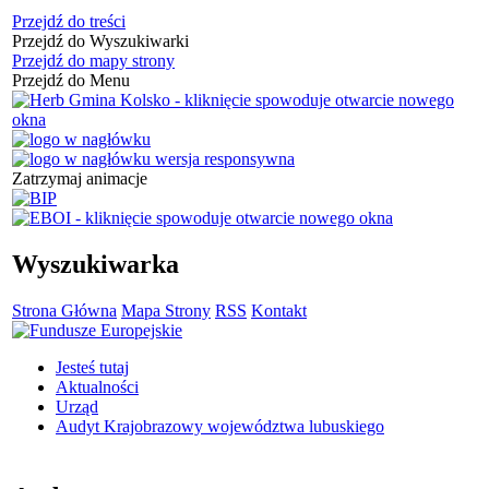
Przejdź do treści
Przejdź do Wyszukiwarki
Przejdź do mapy strony
Przejdź do Menu
Zatrzymaj animacje
Wyszukiwarka
Strona Główna
Mapa Strony
RSS
Kontakt
Jesteś tutaj
Aktualności
Urząd
Audyt Krajobrazowy województwa lubuskiego