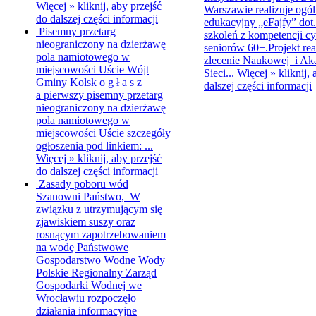
Więcej »
kliknij, aby przejść
Warszawie realizuje ogól
do dalszej części informacji
edukacyjny „eFajfy” dot
Pisemny przetarg
szkoleń z kompetencji c
nieograniczony na dzierżawę
seniorów 60+.Projekt rea
pola namiotowego w
zlecenie Naukowej i Ak
miejscowości Uście
Wójt
Sieci...
Więcej »
kliknij,
Gminy Kolsk o g ł a s z
dalszej części informacji
a pierwszy pisemny przetarg
nieograniczony na dzierżawę
pola namiotowego w
miejscowości Uście szczegóły
ogłoszenia pod linkiem: ...
Więcej »
kliknij, aby przejść
do dalszej części informacji
Zasady poboru wód
Szanowni Państwo, W
związku z utrzymującym się
zjawiskiem suszy oraz
rosnącym zapotrzebowaniem
na wodę Państwowe
Gospodarstwo Wodne Wody
Polskie Regionalny Zarząd
Gospodarki Wodnej we
Wrocławiu rozpoczęło
działania informacyjne