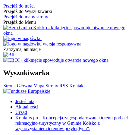
Przejdź do treści
Przejdź do Wyszukiwarki
Przejdź do mapy strony
Przejdź do Menu
Zatrzymaj animacje
Wyszukiwarka
Strona Główna
Mapa Strony
RSS
Kontakt
Jesteś tutaj
Aktualności
Urząd
Konkurs pn. „Koncepcja zagospodarowania terenu pod cel
rekreacyjno-turystyczny w Gminie Kolsko z
wykorzystaniem terenów przyległych”.