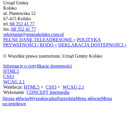
Urząd Gminy
Kolsko
ul. Piastowska 12
67-415 Kolsko
tel.:
68 352 41 77
fax.:
68 352 41 77
sekretariat@gminakolsko.com.pl
PEŁNE DANE TELEADRESOWE »
POLITYKA
PRYWATNOŚCI / RODO »
DEKLARACJA DOSTĘPNOŚCI »
© Wszelkie prawa zastrzeżone, Urząd Gminy Kolsko
Informacje o certyfikacie dostępności
HTML5
CSS3
WCAG 2.1
Walidacja:
HTML5
+
CSS3
+
WCAG 2.1
Wykonanie
CONCEPT
Intermedia
Strona główna
Wyszukiwarka
Narzędzia
Menu główne
Menu
szczegółowe