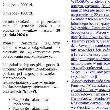
WFOŚiGW w Zielonej Gó
2 miejsce - 2000 zł,
nowym programie „Mikro
ramach którego nabór w
3 miejsce - 1000 zł.
rozpocznie się 22 czerw
składane z terenu woje
Termin składania prac
po zmianie
lubuskiego będą rozpatr
mija
20
grudnia 2024 r
., a
Wojewódzki Fundusz O
ogłoszenie wyników nastąpi
30
Środowiska i...
Więcej »
grudnia 2024 r.
przejść do dalszej części
Pisemny przetarg nieogr
Poniżej załączamy regulamin
dzierżawę pola namioto
konkursu wraz z załącznikami oraz
miejscowości Uście
Wójt
materiały do wykorzystania przy
g ł a s z a pierwszy pise
opracowaniu prac konkursowych.
nieograniczony na dzier
namiotowego w miejscow
https://kolsko.bip.net.pl/kategorie/10-
szczegóły ogłoszenia pod 
informacje/artykuly/1249-konkurs-
Więcej »
kliknij, aby prz
pn-koncepcja-zagospodarowania-
części informacji
terenu-pod-cel-
Zasady poboru wód
Sza
rekreacyjnoturystyczny-w-gminie-
Państwo, W związku z u
kolsko-z-wykorzystaniem-terenow-
zjawiskiem suszy oraz r
przyleglych-?lang=PL
zapotrzebowaniem na w
Gospodarstwo Wodne Wo
Przejdź do - aktualność
Regionalny Zarząd Gosp
Poprzednia
we Wrocławiu rozpoczęło
Przejdź do - aktualność