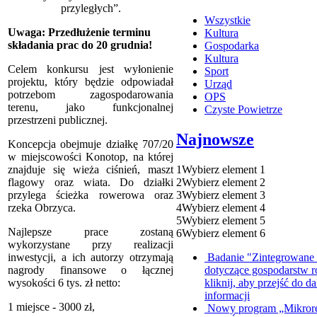
przyległych”.
Wszystkie
Uwaga: Przedłużenie terminu
Kultura
składania prac do 20 grudnia!
Gospodarka
Kultura
Celem konkursu jest wyłonienie
Sport
projektu, który będzie odpowiadał
Urząd
potrzebom zagospodarowania
OPS
terenu, jako funkcjonalnej
Czyste Powietrze
przestrzeni publicznej.
Najnowsze
Koncepcja obejmuje działkę 707/20
w miejscowości Konotop, na której
1
Wybierz element 1
znajduje się wieża ciśnień, maszt
2
Wybierz element 2
flagowy oraz wiata. Do działki
3
Wybierz element 3
przylega ścieżka rowerowa oraz
4
Wybierz element 4
rzeka Obrzyca.
5
Wybierz element 5
Najlepsze prace zostaną
6
Wybierz element 6
wykorzystane przy realizacji
Badanie "Zintegrowane s
inwestycji, a ich autorzy otrzymają
dotyczące gospodarstw 
nagrody finansowe o łącznej
kliknij, aby przejść do da
wysokości 6 tys. zł netto:
informacji
1 miejsce - 3000 zł,
Nowy program „Mikrore