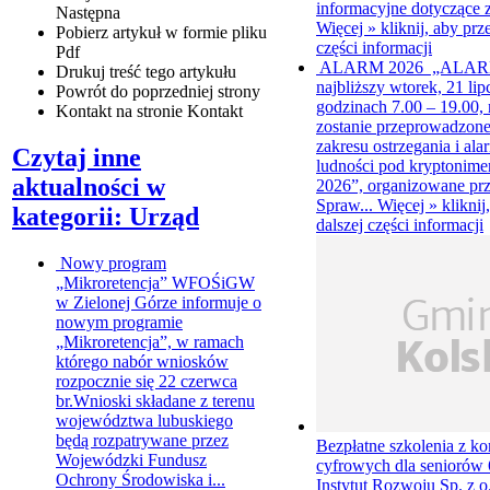
informacyjne dotyczące z
Następna
Więcej »
kliknij, aby prz
Pobierz artykuł w formie pliku
części informacji
Pdf
ALARM 2026
„ALAR
Drukuj
treść tego artykułu
najbliższy wtorek, 21 lip
Powrót
do poprzedniej strony
godzinach 7.00 – 19.00, n
Kontakt
na stronie Kontakt
zostanie przeprowadzone
zakresu ostrzegania i al
Czytaj inne
ludności pod krypton
aktualności w
2026”, organizowane prz
Spraw...
Więcej »
kliknij
kategorii: Urząd
dalszej części informacji
Nowy program
„Mikroretencja”
WFOŚiGW
w Zielonej Górze informuje o
nowym programie
„Mikroretencja”, w ramach
którego nabór wniosków
rozpocznie się 22 czerwca
br.Wnioski składane z terenu
województwa lubuskiego
będą rozpatrywane przez
Bezpłatne szkolenia z ko
Wojewódzki Fundusz
cyfrowych dla seniorów
Ochrony Środowiska i...
Instytut Rozwoju Sp. z o