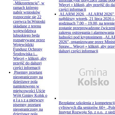
informacyjne dotyczące zasad pobo
„Mikroretencja”, w
Więcej »
kliknij, aby przejść do da
ramach którego
części informacji
nabór wniosków
ALARM 2026
„ALARM 2026”
rozpocznie się 22
najbliższy wtorek, 21 lipca 2026 r.
czerwca br.Wnioski
godzinach 7.00 – 19.00, na terenie
składane z terenu
zostanie przeprowadzone ćwiczeni
województwa
zakresu ostrzegania i alarmowania
lubuskiego będą
ludności pod kryptonimem „AL
rozpatrywane przez
2026”, organizowane przez Minist
Wojewódzki
Spraw...
Więcej »
kliknij, aby prze
Fundusz Ochrony
dalszej części informacji
Środowiska i...
Więcej »
kliknij, aby
przejść do dalszej
części informacji
Pisemny przetarg
nieograniczony na
dzierżawę pola
namiotowego w
miejscowości Uście
Wójt Gminy Kolsk o
g ł a s z a pierwszy
Bezpłatne szkolenia z kompetencji
pisemny przetarg
cyfrowych dla seniorów 60+
„Pols
nieograniczony na
Instytut Rozwoju Sp. z o.o. z sie
dzierżawę pola