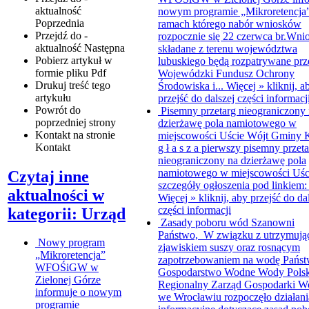
aktualność
nowym programie „Mikroretencja
Poprzednia
ramach którego nabór wniosków
Przejdź do -
rozpocznie się 22 czerwca br.Wni
aktualność
Następna
składane z terenu województwa
Pobierz artykuł w
lubuskiego będą rozpatrywane prz
formie pliku
Pdf
Wojewódzki Fundusz Ochrony
Drukuj
treść tego
Środowiska i...
Więcej »
kliknij, a
artykułu
przejść do dalszej części informacj
Powrót
do
Pisemny przetarg nieograniczony
poprzedniej strony
dzierżawę pola namiotowego w
Kontakt
na stronie
miejscowości Uście
Wójt Gminy K
Kontakt
g ł a s z a pierwszy pisemny przet
nieograniczony na dzierżawę pola
namiotowego w miejscowości Uśc
Czytaj inne
szczegóły ogłoszenia pod linkiem: 
aktualności w
Więcej »
kliknij, aby przejść do da
części informacji
kategorii: Urząd
Zasady poboru wód
Szanowni
Państwo, W związku z utrzymują
Nowy program
zjawiskiem suszy oraz rosnącym
„Mikroretencja”
zapotrzebowaniem na wodę Pańs
WFOŚiGW w
Gospodarstwo Wodne Wody Polsk
Zielonej Górze
Regionalny Zarząd Gospodarki W
informuje o nowym
we Wrocławiu rozpoczęło działani
programie