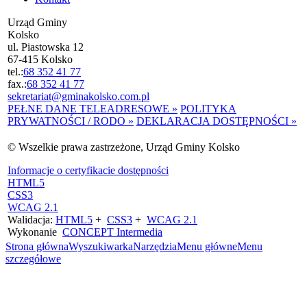
Urząd Gminy
Kolsko
ul. Piastowska 12
67-415 Kolsko
tel.:
68 352 41 77
fax.:
68 352 41 77
sekretariat@gminakolsko.com.pl
PEŁNE DANE TELEADRESOWE »
POLITYKA
PRYWATNOŚCI / RODO »
DEKLARACJA DOSTĘPNOŚCI »
© Wszelkie prawa zastrzeżone, Urząd Gminy Kolsko
Informacje o certyfikacie dostępności
HTML5
CSS3
WCAG 2.1
Walidacja:
HTML5
+
CSS3
+
WCAG 2.1
Wykonanie
CONCEPT
Intermedia
Strona główna
Wyszukiwarka
Narzędzia
Menu główne
Menu
szczegółowe