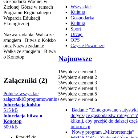
Gospodarki Wodnej w
Wszystkie
Zielonej Górze w ramach
Kultura
Programu Regionalnego
Gospodarka
Wsparcia Edukacji
Kultura
Ekologicznej.
Sport
Urząd
Nazwa zadania: Walka ze
OPS
smogiem - Bitwa o Kolsko
Czyste Powietrze
oraz Nazwa zadania:
Walka ze smogiem - Bitwa
o Konotop
Najnowsze
1
Wybierz element 1
2
Wybierz element 2
Załączniki (2)
3
Wybierz element 3
4
Wybierz element 4
Pobierz wszystkie
5
Wybierz element 5
załączniki
Oprogramowanie
6
Wybierz element 6
fotorelacja kolsko
Badanie "Zintegrowane statystyki
515 kB
dotyczące gospodarstw rolnych"
W
fotorelacja bitwa o
kliknij, aby przejść do dalszej częś
Konotop
informacji
509 kB
Nowy program „Mikroretencja”
Przejdź do -
WFOŚiGW w Zielonej Górze info