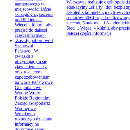
Warszawie realizuje ogólnopolski 
namiotowego w
edukacyjny „eFajfy” dot. bezpłat
miejscowości Uście
szkoleń z kompetencji cyfrowych 
szczegóły ogłoszenia
seniorów 60+.Projekt realizowany 
pod linkiem: ...
zlecenie Naukowej i Akademickie
Więcej »
kliknij, aby
Sieci...
Więcej »
kliknij, aby przej
przejść do dalszej
dalszej części informacji
części informacji
Zasady poboru wód
Szanowni
Państwo, W
związku z
utrzymującym się
zjawiskiem suszy
oraz rosnącym
zapotrzebowaniem
na wodę Państwowe
Gospodarstwo
Wodne Wody
Polskie Regionalny
Zarząd Gospodarki
Wodnej we
Wrocławiu
rozpoczęło działania
informacyjne
dotyczące zasad