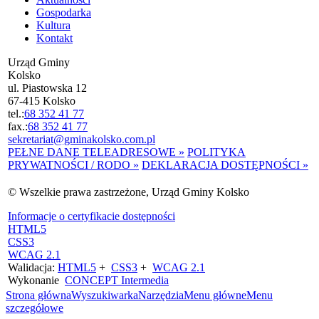
Gospodarka
Kultura
Kontakt
Urząd Gminy
Kolsko
ul. Piastowska 12
67-415 Kolsko
tel.:
68 352 41 77
fax.:
68 352 41 77
sekretariat@gminakolsko.com.pl
PEŁNE DANE TELEADRESOWE »
POLITYKA
PRYWATNOŚCI / RODO »
DEKLARACJA DOSTĘPNOŚCI »
© Wszelkie prawa zastrzeżone, Urząd Gminy Kolsko
Informacje o certyfikacie dostępności
HTML5
CSS3
WCAG 2.1
Walidacja:
HTML5
+
CSS3
+
WCAG 2.1
Wykonanie
CONCEPT
Intermedia
Strona główna
Wyszukiwarka
Narzędzia
Menu główne
Menu
szczegółowe