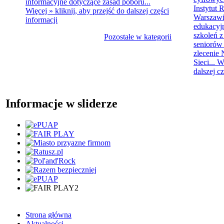
informacyjne dotyczące zasad poboru...
Instytut 
Więcej »
kliknij, aby przejść do dalszej części
Warszawie
informacji
edukacyjn
szkoleń z
Pozostałe w kategorii
seniorów 
zlecenie
Sieci...
W
dalszej c
Informacje w sliderze
Strona główna
Aktualności