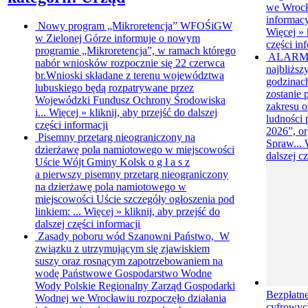
we Wrocł
informacy
Nowy program „Mikroretencja”
WFOŚiGW
Więcej »
w Zielonej Górze informuje o nowym
części in
programie „Mikroretencja”, w ramach którego
ALARM
nabór wniosków rozpocznie się 22 czerwca
najbliższ
br.Wnioski składane z terenu województwa
godzinach
lubuskiego będą rozpatrywane przez
zostanie
Wojewódzki Fundusz Ochrony Środowiska
zakresu o
i...
Więcej »
kliknij, aby przejść do dalszej
ludnośc
części informacji
2026”, o
Pisemny przetarg nieograniczony na
Spraw...
dzierżawę pola namiotowego w miejscowości
dalszej c
Uście
Wójt Gminy Kolsk o g ł a s z
a pierwszy pisemny przetarg nieograniczony
na dzierżawę pola namiotowego w
miejscowości Uście szczegóły ogłoszenia pod
linkiem: ...
Więcej »
kliknij, aby przejść do
dalszej części informacji
Zasady poboru wód
Szanowni Państwo, W
związku z utrzymującym się zjawiskiem
suszy oraz rosnącym zapotrzebowaniem na
wodę Państwowe Gospodarstwo Wodne
Wody Polskie Regionalny Zarząd Gospodarki
Bezpłatne
Wodnej we Wrocławiu rozpoczęło działania
cyfrowyc