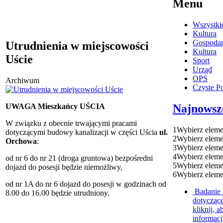
Menu
Wszystki
Kultura
Gospoda
Utrudnienia w miejscowości
Kultura
Uście
Sport
Urząd
OPS
Archiwum
Czyste P
Najnowsz
UWAGA Mieszkańcy UŚCIA
W związku z obecnie trwającymi pracami
1
Wybierz eleme
dotyczącymi budowy kanalizacji w części Uścia
ul.
2
Wybierz eleme
Orchowa
:
3
Wybierz eleme
4
Wybierz eleme
od nr 6 do nr 21 (droga gruntowa) bezpośredni
5
Wybierz eleme
dojazd do posesji będzie niemożliwy,
6
Wybierz eleme
od nr 1A do nr 6 dojazd do posesji w godzinach od
Badanie 
8.00 do 16.00 będzie utrudniony.
dotycząc
kliknij, a
informacj