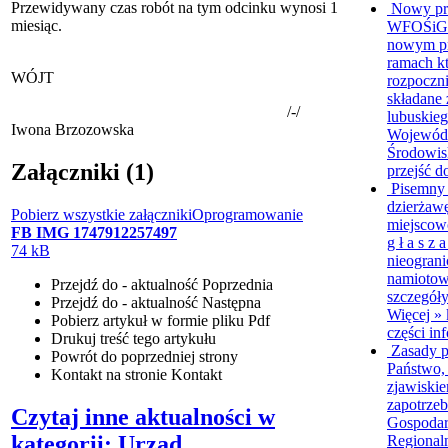
Przewidywany czas robót na tym odcinku wynosi 1
Nowy pr
miesiąc.
WFOŚiGW 
nowym pr
ramach k
WÓJT
rozpoczni
składane
/-/
lubuskie
Iwona Brzozowska
Wojewódz
Środowisk
Załączniki (1)
przejść d
Pisemny 
dzierżaw
Pobierz wszystkie załączniki
Oprogramowanie
miejscow
FB IMG 1747912257497
g ł a s z
74 kB
nieograni
namiotow
Przejdź do - aktualność
Poprzednia
szczegóły
Przejdź do - aktualność
Następna
Więcej »
Pobierz artykuł w formie pliku
Pdf
części in
Drukuj
treść tego artykułu
Zasady 
Powrót
do poprzedniej strony
Państwo,
Kontakt
na stronie Kontakt
zjawiski
zapotrze
Czytaj inne aktualności w
Gospodar
kategorii: Urząd
Regional