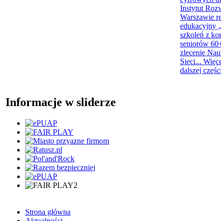
Instytut Roz
Warszawie re
edukacyjny „
szkoleń z ko
seniorów 60+
zlecenie Na
Sieci...
Więc
dalszej częśc
Informacje w sliderze
Strona główna
Aktualności