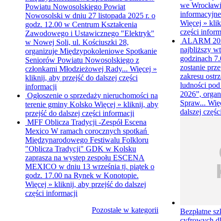
we Wrocławiu
Powiatu Nowosolskiego
Powiat
informacyjne
Nowosolski w dniu 27 listopada 2025 r. o
Więcej »
klik
godz. 12.00 w Centrum Kształcenia
części inform
Zawodowego i Ustawicznego "Elektryk"
ALARM 20
w Nowej Soli, ul. Kościuszki 28,
najbliższy wt
organizuje Międzypokoleniowe Spotkanie
godzinach 7.0
Seniorów Powiatu Nowosolskiego z
zostanie prz
członkami Młodzieżowej Rady...
Więcej »
zakresu ostr
kliknij, aby przejść do dalszej części
ludności p
informacji
2026”, organ
Ogłoszenie o sprzedaży nieruchomości na
Spraw...
Wię
terenie gminy Kolsko
Więcej »
kliknij, aby
dalszej częśc
przejść do dalszej części informacji
MFF Oblicza Tradycji -Zespół Escena
Mexico
W ramach corocznych spotkań
Międzynarodowego Festiwalu Folkloru
"Oblicza Tradycji" GDK w Kolsku
zaprasza na występ zespołu ESCENA
MEXICO w dniu 13 września tj. piątek o
godz. 17.00 na Rynek w Konotopie.
Więcej »
kliknij, aby przejść do dalszej
części informacji
Pozostałe w kategorii
Bezpłatne sz
cyfrowych d