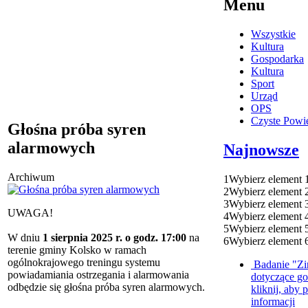
Menu
Wszystkie
Kultura
Gospodarka
Kultura
Sport
Urząd
OPS
Czyste Powie
Głośna próba syren
alarmowych
Najnowsze
Archiwum
1
Wybierz element 
2
Wybierz element 
3
Wybierz element 
UWAGA!
4
Wybierz element 
5
Wybierz element 
W dniu
1 sierpnia 2025 r. o godz. 17:00
na
6
Wybierz element 
terenie gminy Kolsko w ramach
ogólnokrajowego treningu systemu
Badanie "Zi
powiadamiania ostrzegania i alarmowania
dotyczące g
odbędzie się głośna próba syren alarmowych.
kliknij, aby 
informacji