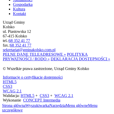
Gospodarka
Kultura
Kontakt
Urząd Gminy
Kolsko
ul. Piastowska 12
67-415 Kolsko
tel.:
68 352 41 77
fax.:
68 352 41 77
sekretariat@gminakolsko.com.pl
PEŁNE DANE TELEADRESOWE »
POLITYKA
PRYWATNOŚCI / RODO »
DEKLARACJA DOSTĘPNOŚCI »
© Wszelkie prawa zastrzeżone, Urząd Gminy Kolsko
Informacje o certyfikacie dostępności
HTML5
CSS3
WCAG 2.1
Walidacja:
HTML5
+
CSS3
+
WCAG 2.1
Wykonanie
CONCEPT
Intermedia
Strona główna
Wyszukiwarka
Narzędzia
Menu główne
Menu
szczegółowe