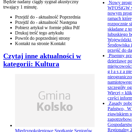
Będzie nadany ciągły sygnał akustyczny
Nowy progr
trwający 1 minutę.
WFOŚiGW w Z
nowym progr
Przejdź do - aktualność
Poprzednia
ramach któr
Przejdź do - aktualność
Następna
rozpocznie s
Pobierz artykuł w formie pliku
Pdf
składane z 
Drukuj
treść tego artykułu
lubuskiego b
Powrót
do poprzedniej strony
Wojewódzki
Kontakt
na stronie Kontakt
Środowiska i
przejść do da
Czytaj inne aktualności w
Pisemny prz
dzierżawę p
kategorii: Kultura
miejscowośc
g ł a s z a p
nieograniczo
namiotowego
szczegóły ogł
Więcej »
klik
części inform
Zasady pob
Państwo, W 
zjawiskiem s
zapotrzebow
Gospodarstw
Regionalny 
Międzypokoleniowe Spotkanie Seniorów