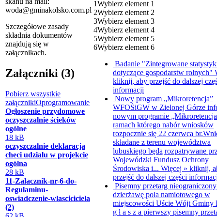
skanu na mail:
1
Wybierz element 1
woda@gminakolsko.com.pl
2
Wybierz element 2
3
Wybierz element 3
Szczeg
ó
łowe zasady
4
Wybierz element 4
składnia dokument
ó
w
5
Wybierz element 5
znajduj
ą się w
6
Wybierz element 6
załącznikach.
Badanie "Zintegrowane statystyk
Załączniki (3)
dotyczące gospodarstw rolnych"
kliknij, aby przejść do dalszej czę
informacji
Pobierz wszystkie
Nowy program „Mikroretencja”
załączniki
Oprogramowanie
WFOŚiGW w Zielonej Górze inf
Ogłoszenie przydomowe
nowym programie „Mikroretencja
oczyszczalnie ścieków
ramach którego nabór wniosków
ogólne
rozpocznie się 22 czerwca br.Wni
18 kB
składane z terenu województwa
oczyszczalnie deklaracja
lubuskiego będą rozpatrywane pr
checi udzialu w projekcie
Wojewódzki Fundusz Ochrony
ogólna
Środowiska i...
Więcej »
kliknij, 
28 kB
przejść do dalszej części informacj
11-Zalacznik-nr-6-do-
Pisemny przetarg nieograniczony
Regulaminu-
dzierżawę pola namiotowego w
oswiadczenie-wlasciciciela
miejscowości Uście
Wójt Gminy 
(2)
g ł a s z a pierwszy pisemny przet
62 kB