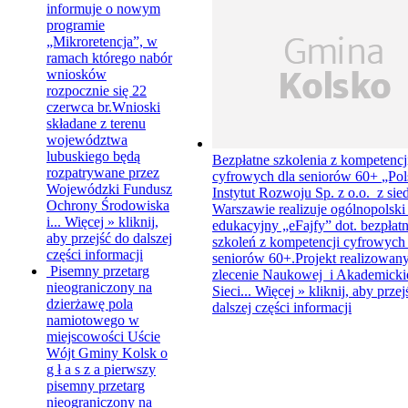
informuje o nowym
programie
„Mikroretencja”, w
ramach którego nabór
wniosków
rozpocznie się 22
czerwca br.Wnioski
składane z terenu
województwa
lubuskiego będą
Bezpłatne szkolenia z kompetencj
rozpatrywane przez
cyfrowych dla seniorów 60+
„Pol
Wojewódzki Fundusz
Instytut Rozwoju Sp. z o.o. z sie
Ochrony Środowiska
Warszawie realizuje ogólnopolski
i...
Więcej »
kliknij,
edukacyjny „eFajfy” dot. bezpłat
aby przejść do dalszej
szkoleń z kompetencji cyfrowych 
części informacji
seniorów 60+.Projekt realizowany
Pisemny przetarg
zlecenie Naukowej i Akademicki
nieograniczony na
Sieci...
Więcej »
kliknij, aby przej
dzierżawę pola
dalszej części informacji
namiotowego w
miejscowości Uście
Wójt Gminy Kolsk o
g ł a s z a pierwszy
pisemny przetarg
nieograniczony na