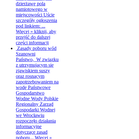
dzierżawę pola
namiotowego w
miejscowości Uście
szczegóły ogłoszenia
pod linkiem: ...
Więcej »
kliknij, aby
przejść do dalszej
części informacji
Zasady poboru wód
Szanowni
Państwo, W związku
z utrzymującym się
zjawiskiem suszy
oraz rosnącym
zapotrzebowaniem na
wodę Państwowe
Gospodarstwo
Wodne Wody Polskie
Regionalny Zarząd
Gospodarki Wodnej
we Wrocławiu
rozpoczęło działania
informacyjne
dotyczące zasad
poboru...
Więcej »