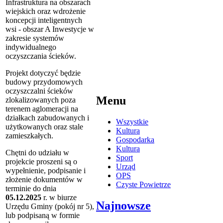
Infrastruktura na obszarach
wiejskich oraz wdro
żenie
koncepcji inteligentnych
wsi - obszar A Inwestycje w
zakresie system
ów
indywidualnego
oczyszczania
ściek
ów.
Projekt dotyczy
ć będzie
budowy przydomowych
oczyszczalni ściek
ów
Menu
zlokalizowanych poza
terenem aglomeracji na
działkach zabudowanych i
Wszystkie
użytkowanych oraz stale
Kultura
zamieszkałych.
Gospodarka
Kultura
Ch
ętni do udziału w
Sport
projekcie proszeni są o
Urząd
wypełnienie, podpisanie i
OPS
złożenie dokument
ów w
Czyste Powietrze
terminie do dnia
05.12.2025
r. w biurze
Najnowsze
Urz
ędu Gminy (pok
ój nr 5),
lub podpisan
ą w formie