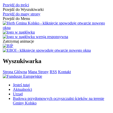
Przejdź do treści
Przejdź do Wyszukiwarki
Przejdź do mapy strony
Przejdź do Menu
Zatrzymaj animacje
Wyszukiwarka
Strona Główna
Mapa Strony
RSS
Kontakt
Jesteś tutaj
Aktualności
Urząd
Budowa przydomowych oczyszczalni ścieków na terenie
Gminy Kolsko