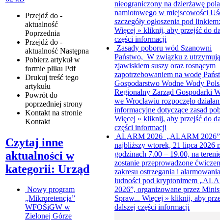
nieograniczony na dzierżawę pola
namiotowego w miejscowości Uś
Przejdź do -
szczegóły ogłoszenia pod linkiem: 
aktualność
Więcej »
kliknij, aby przejść do da
Poprzednia
części informacji
Przejdź do -
Zasady poboru wód
Szanowni
aktualność
Następna
Państwo, W związku z utrzymują
Pobierz artykuł w
zjawiskiem suszy oraz rosnącym
formie pliku
Pdf
zapotrzebowaniem na wodę Pań
Drukuj
treść tego
Gospodarstwo Wodne Wody Pols
artykułu
Regionalny Zarząd Gospodarki 
Powrót
do
we Wrocławiu rozpoczęło działan
poprzedniej strony
informacyjne dotyczące zasad pob
Kontakt
na stronie
Więcej »
kliknij, aby przejść do da
Kontakt
części informacji
ALARM 2026
„ALARM 2026
Czytaj inne
najbliższy wtorek, 21 lipca 2026 r
aktualności w
godzinach 7.00 – 19.00, na tereni
zostanie przeprowadzone ćwiczen
kategorii: Urząd
zakresu ostrzegania i alarmowani
ludności pod kryptonimem „A
2026”, organizowane przez Minis
Nowy program
Spraw...
Więcej »
kliknij, aby prz
„Mikroretencja”
dalszej części informacji
WFOŚiGW w
Zielonej Górze