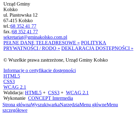
Urząd Gminy
Kolsko
ul. Piastowska 12
67-415 Kolsko
tel.:
68 352 41 77
fax.:
68 352 41 77
sekretariat@gminakolsko.com.pl
PEŁNE DANE TELEADRESOWE »
POLITYKA
PRYWATNOŚCI / RODO »
DEKLARACJA DOSTĘPNOŚCI »
© Wszelkie prawa zastrzeżone, Urząd Gminy Kolsko
Informacje o certyfikacie dostępności
HTML5
CSS3
WCAG 2.1
Walidacja:
HTML5
+
CSS3
+
WCAG 2.1
Wykonanie
CONCEPT
Intermedia
Strona główna
Wyszukiwarka
Narzędzia
Menu główne
Menu
szczegółowe