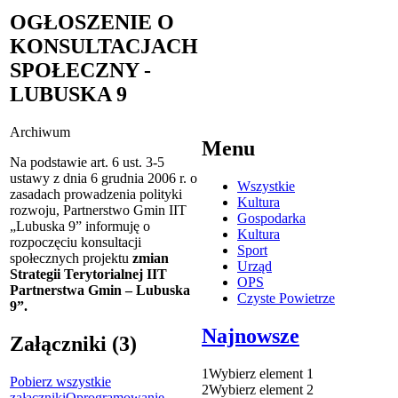
OGŁOSZENIE O
KONSULTACJACH
SPOŁECZNY -
LUBUSKA 9
Archiwum
Menu
Na podstawie art. 6 ust. 3-5
ustawy z dnia 6 grudnia 2006 r. o
Wszystkie
zasadach prowadzenia polityki
Kultura
rozwoju, Partnerstwo Gmin IIT
Gospodarka
„Lubuska 9” informuję o
Kultura
rozpoczęciu konsultacji
Sport
społecznych projektu
zmian
Urząd
Strategii Terytorialnej IIT
OPS
Partnerstwa Gmin – Lubuska
Czyste Powietrze
9”.
Najnowsze
Załączniki (3)
1
Wybierz element 1
Pobierz wszystkie
2
Wybierz element 2
załączniki
Oprogramowanie