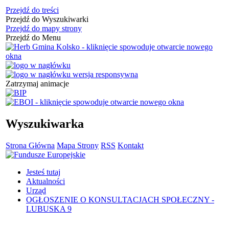
Przejdź do treści
Przejdź do Wyszukiwarki
Przejdź do mapy strony
Przejdź do Menu
Zatrzymaj animacje
Wyszukiwarka
Strona Główna
Mapa Strony
RSS
Kontakt
Jesteś tutaj
Aktualności
Urząd
OGŁOSZENIE O KONSULTACJACH SPOŁECZNY -
LUBUSKA 9