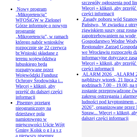
szczegóły ogłoszenia pod lin
Więcej »
kliknij, aby przejść
Nowy program
części informacji
„Mikroretencja”
Zasady poboru wód
Szano
WFOŚiGW w Zielonej
Państwo, W związku z utrz
Górze informuje o nowym
zjawiskiem suszy oraz rosn
programie
zapotrzebowaniem na wodę
„Mikroretencja”, w ramach
Gospodarstwo Wodne Wody 
którego nabór wniosków
Regionalny Zarząd Gospoda
rozpocznie się 22 czerwca
we Wrocławiu rozpoczęło dz
br.Wnioski składane z
informacyjne dotyczące zasa
terenu województwa
Więcej »
kliknij, aby przejść
lubuskiego będą
części informacji
rozpatrywane przez
ALARM 2026
„ALARM 2
Wojewódzki Fundusz
najbliższy wtorek, 21 lipca 2
Ochrony Środowiska i...
godzinach 7.00 – 19.00, na t
Więcej »
kliknij, aby
zostanie przeprowadzone ćw
przejść do dalszej części
zakresu ostrzegania i alarm
informacji
ludności pod kryptonime
Pisemny przetarg
2026”, organizowane przez 
nieograniczony na
Spraw...
Więcej »
kliknij, a
dzierżawę pola
dalszej części informacji
namiotowego w
miejscowości Uście
Wójt
Gminy Kolsk o g ł a s z
a pierwszy pisemny