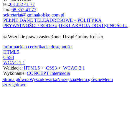
tel.:
68 352 41 77
fax.:
68 352 41 77
sekretariat@gminakolsko.com.pl
PEŁNE DANE TELEADRESOWE »
POLITYKA
PRYWATNOŚCI / RODO »
DEKLARACJA DOSTĘPNOŚCI »
© Wszelkie prawa zastrzeżone, Urząd Gminy Kolsko
Informacje o certyfikacie dostępności
HTML5
CSS3
WCAG 2.1
Walidacja:
HTML5
+
CSS3
+
WCAG 2.1
Wykonanie
CONCEPT
Intermedia
Strona główna
Wyszukiwarka
Narzędzia
Menu główne
Menu
szczegółowe