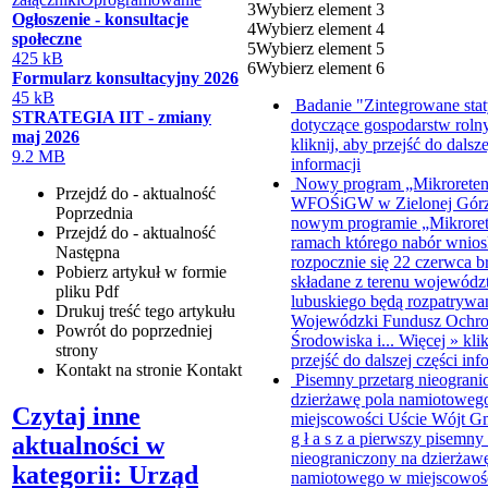
3
Wybierz element 3
Ogłoszenie - konsultacje
4
Wybierz element 4
społeczne
5
Wybierz element 5
425 kB
6
Wybierz element 6
Formularz konsultacyjny 2026
45 kB
Badanie "Zintegrowane stat
STRATEGIA IIT - zmiany
dotyczące gospodarstw rol
maj 2026
kliknij, aby przejść do dalsze
9.2 MB
informacji
Nowy program „Mikroreten
Przejdź do - aktualność
WFOŚiGW w Zielonej Górze
Poprzednia
nowym programie „Mikroret
Przejdź do - aktualność
ramach którego nabór wnio
Następna
rozpocznie się 22 czerwca b
Pobierz artykuł w formie
składane z terenu wojewód
pliku
Pdf
lubuskiego będą rozpatrywa
Drukuj
treść tego artykułu
Wojewódzki Fundusz Ochr
Powrót
do poprzedniej
Środowiska i...
Więcej »
kli
strony
przejść do dalszej części inf
Kontakt
na stronie Kontakt
Pisemny przetarg nieograni
dzierżawę pola namiotoweg
Czytaj inne
miejscowości Uście
Wójt Gm
g ł a s z a pierwszy pisemny
aktualności w
nieograniczony na dzierżaw
kategorii: Urząd
namiotowego w miejscowośc