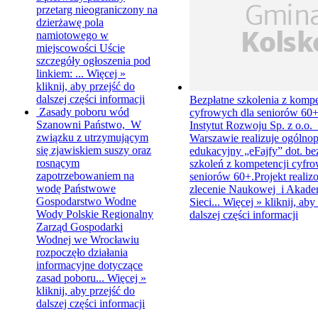
przetarg nieograniczony na
dzierżawę pola
namiotowego w
miejscowości Uście
szczegóły ogłoszenia pod
linkiem: ...
Więcej »
kliknij, aby przejść do
dalszej części informacji
Bezpłatne szkolenia z kompe
Zasady poboru wód
cyfrowych dla seniorów 60
Szanowni Państwo, W
Instytut Rozwoju Sp. z o.o.
związku z utrzymującym
Warszawie realizuje ogólnop
się zjawiskiem suszy oraz
edukacyjny „eFajfy” dot. be
rosnącym
szkoleń z kompetencji cyfr
zapotrzebowaniem na
seniorów 60+.Projekt realiz
wodę Państwowe
zlecenie Naukowej i Akade
Gospodarstwo Wodne
Sieci...
Więcej »
kliknij, aby
Wody Polskie Regionalny
dalszej części informacji
Zarząd Gospodarki
Wodnej we Wrocławiu
rozpoczęło działania
informacyjne dotyczące
zasad poboru...
Więcej »
kliknij, aby przejść do
dalszej części informacji