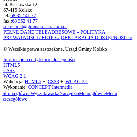
ul. Piastowska 12
67-415 Kolsko
tel.:
68 352 41 77
fax.:
68 352 41 77
sekretariat@gminakolsko.com.pl
PEŁNE DANE TELEADRESOWE »
POLITYKA
PRYWATNOŚCI / RODO »
DEKLARACJA DOSTĘPNOŚCI »
© Wszelkie prawa zastrzeżone, Urząd Gminy Kolsko
Informacje o certyfikacie dostępności
HTML5
CSS3
WCAG 2.1
Walidacja:
HTML5
+
CSS3
+
WCAG 2.1
Wykonanie
CONCEPT
Intermedia
Strona główna
Wyszukiwarka
Narzędzia
Menu główne
Menu
szczegółowe