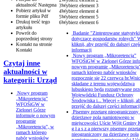
aktualność
Następna
3
Wybierz element 3
Pobierz artykuł w
4
Wybierz element 4
formie pliku
Pdf
5
Wybierz element 5
Drukuj
treść tego
6
Wybierz element 6
artykułu
Powrót
do
Badanie "Zintegrowane statystyki
poprzedniej strony
dotyczące gospodarstw rolnych"
W
Kontakt
na stronie
kliknij, aby przejść do dalszej częś
Kontakt
informacji
Nowy program „Mikroretencja”
WFOŚiGW w Zielonej Górze info
Czytaj inne
nowym programie „Mikroretencja
aktualności w
ramach którego nabór wniosków
rozpocznie się 22 czerwca br.Wni
kategorii: Urząd
składane z terenu województwa
lubuskiego będą rozpatrywane prz
Nowy program
Wojewódzki Fundusz Ochrony
„Mikroretencja”
Środowiska i...
Więcej »
kliknij, a
WFOŚiGW w
przejść do dalszej części informacj
Zielonej Górze
Pisemny przetarg nieograniczony
informuje o nowym
dzierżawę pola namiotowego w
programie
miejscowości Uście
Wójt Gminy K
„Mikroretencja”, w
g ł a s z a pierwszy pisemny przet
ramach którego
nieograniczony na dzierżawę pola
nabór wniosków
namiotowego w miejscowości Uśc