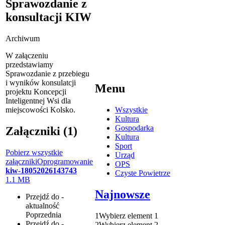
Sprawozdanie z
konsultacji KIW
Archiwum
W załączeniu
przedstawiamy
Sprawozdanie z przebiegu
i wyników konsulatcji
Menu
projektu Koncepcji
Inteligentnej Wsi dla
miejscowości Kolsko.
Wszystkie
Kultura
Gospodarka
Załączniki (1)
Kultura
Sport
Pobierz wszystkie
Urząd
załączniki
Oprogramowanie
OPS
kiw-18052026143743
Czyste Powietrze
1.1 MB
Najnowsze
Przejdź do -
aktualność
Poprzednia
1
Wybierz element 1
Przejdź do -
2
Wybierz element 2