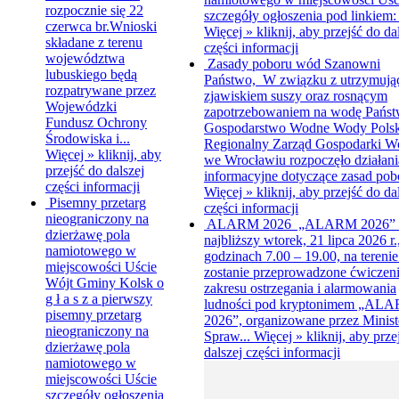
rozpocznie się 22
szczegóły ogłoszenia pod linkiem: 
czerwca br.Wnioski
Więcej »
kliknij, aby przejść do da
składane z terenu
części informacji
województwa
Zasady poboru wód
Szanowni
lubuskiego będą
Państwo, W związku z utrzymują
rozpatrywane przez
zjawiskiem suszy oraz rosnącym
Wojewódzki
zapotrzebowaniem na wodę Pańs
Fundusz Ochrony
Gospodarstwo Wodne Wody Polsk
Środowiska i...
Regionalny Zarząd Gospodarki W
Więcej »
kliknij, aby
we Wrocławiu rozpoczęło działani
przejść do dalszej
informacyjne dotyczące zasad pobo
części informacji
Więcej »
kliknij, aby przejść do da
Pisemny przetarg
części informacji
nieograniczony na
ALARM 2026
„ALARM 2026”
dzierżawę pola
najbliższy wtorek, 21 lipca 2026 r.
namiotowego w
godzinach 7.00 – 19.00, na terenie
miejscowości Uście
zostanie przeprowadzone ćwiczeni
Wójt Gminy Kolsk o
zakresu ostrzegania i alarmowania
g ł a s z a pierwszy
ludności pod kryptonimem „AL
pisemny przetarg
2026”, organizowane przez Minist
nieograniczony na
Spraw...
Więcej »
kliknij, aby prze
dzierżawę pola
dalszej części informacji
namiotowego w
miejscowości Uście
szczegóły ogłoszenia