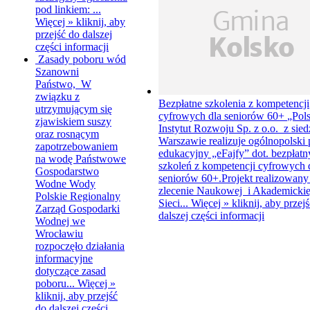
pod linkiem: ...
Więcej »
kliknij, aby
przejść do dalszej
części informacji
Zasady poboru wód
Szanowni
Państwo, W
związku z
Bezpłatne szkolenia z kompetencji
utrzymującym się
cyfrowych dla seniorów 60+
„Pols
zjawiskiem suszy
Instytut Rozwoju Sp. z o.o. z sie
oraz rosnącym
Warszawie realizuje ogólnopolski 
zapotrzebowaniem
edukacyjny „eFajfy” dot. bezpłat
na wodę Państwowe
szkoleń z kompetencji cyfrowych 
Gospodarstwo
seniorów 60+.Projekt realizowany 
Wodne Wody
zlecenie Naukowej i Akademickie
Polskie Regionalny
Sieci...
Więcej »
kliknij, aby przej
Zarząd Gospodarki
dalszej części informacji
Wodnej we
Wrocławiu
rozpoczęło działania
informacyjne
dotyczące zasad
poboru...
Więcej »
kliknij, aby przejść
do dalszej części