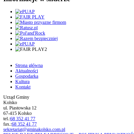
Strona główna
Aktualności
Gospodarka
Kultura
Kontakt
Urząd Gminy
Kolsko
ul. Piastowska 12
67-415 Kolsko
tel.:
68 352 41 77
fax.:
68 352 41 77
sekretariat@gminakolsko.com.pl