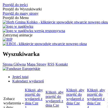
Przejdź do treści
Przejdź do Wyszukiwarki
Przejdź do mapy strony
Przejdź do Menu
Zatrzymaj animacje
Wyszukiwarka
Strona Główna
Mapa Strony
RSS
Kontakt
Jesteś tutaj
Kalendarz wydarzeń
Kliknij, aby
Kliknij, aby
Kliknij, aby
Kliknij, aby
przejść do
przejść do
przejść do
przejść do
Zobacz
wydarzeń z
wydarzeń z
wydarzeń z
wydarzeń z
wydarzenia
«
dnia
Cze
dnia
Cze
dnia
Cze
dnia
Cze
z dnia:
1
3
4