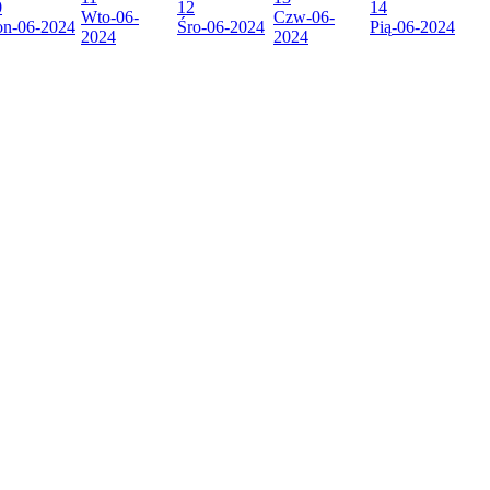
0
12
14
Wto
-06-
Czw
-06-
on
-06-2024
Śro
-06-2024
Pią
-06-2024
2024
2024