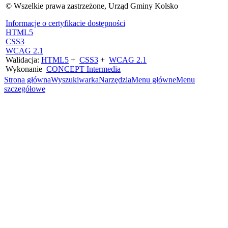
© Wszelkie prawa zastrzeżone, Urząd Gminy Kolsko
Informacje o certyfikacie dostępności
HTML5
CSS3
WCAG 2.1
Walidacja:
HTML5
+
CSS3
+
WCAG 2.1
Wykonanie
CONCEPT
Intermedia
Strona główna
Wyszukiwarka
Narzędzia
Menu główne
Menu
szczegółowe