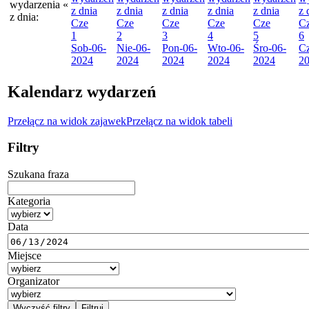
wydarzenia
«
z dnia
z dnia
z dnia
z dnia
z dnia
z 
z dnia:
Cze
Cze
Cze
Cze
Cze
C
1
2
3
4
5
6
Sob
-06-
Nie
-06-
Pon
-06-
Wto
-06-
Śro
-06-
C
2024
2024
2024
2024
2024
2
Kalendarz wydarzeń
Przełącz na widok zajawek
Przełącz na widok tabeli
Filtry
Szukana fraza
Kategoria
Data
Miejsce
Organizator