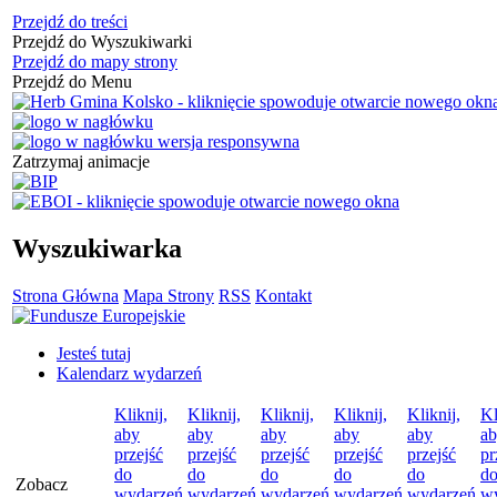
Przejdź do treści
Przejdź do Wyszukiwarki
Przejdź do mapy strony
Przejdź do Menu
Zatrzymaj animacje
Wyszukiwarka
Strona Główna
Mapa Strony
RSS
Kontakt
Jesteś tutaj
Kalendarz wydarzeń
Kliknij,
Kliknij,
Kliknij,
Kliknij,
Kliknij,
Kl
aby
aby
aby
aby
aby
a
przejść
przejść
przejść
przejść
przejść
pr
do
do
do
do
do
d
Zobacz
wydarzeń
wydarzeń
wydarzeń
wydarzeń
wydarzeń
w