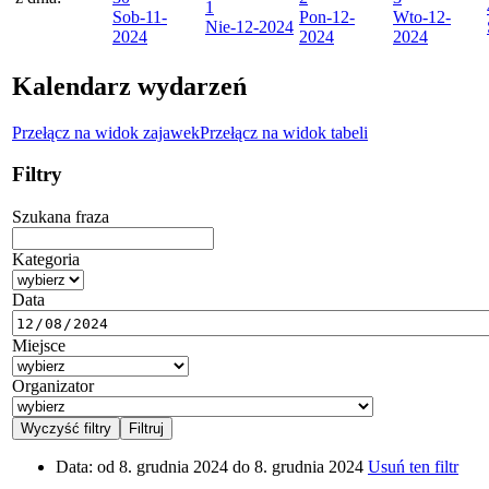
1
Sob
-11-
Pon
-12-
Wto
-12-
Nie
-12-2024
2024
2024
2024
Kalendarz wydarzeń
Przełącz na widok zajawek
Przełącz na widok tabeli
Filtry
Szukana fraza
Kategoria
Data
Miejsce
Organizator
Data:
od 8. grudnia 2024 do 8. grudnia 2024
Usuń ten filtr