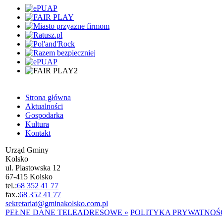
Strona główna
Aktualności
Gospodarka
Kultura
Kontakt
Urząd Gminy
Kolsko
ul. Piastowska 12
67-415 Kolsko
tel.:
68 352 41 77
fax.:
68 352 41 77
sekretariat@gminakolsko.com.pl
PEŁNE DANE TELEADRESOWE »
POLITYKA PRYWATNOŚC