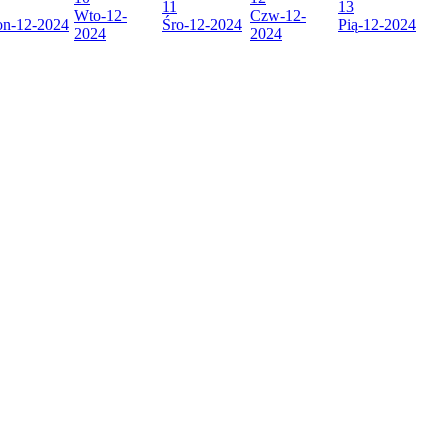
11
13
Wto
-12-
Czw
-12-
on
-12-2024
Śro
-12-2024
Pią
-12-2024
2024
2024