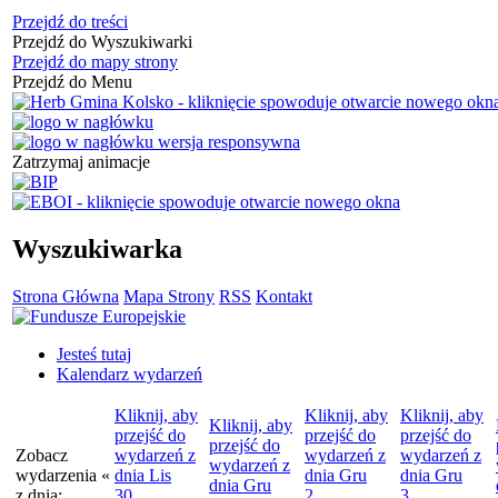
Przejdź do treści
Przejdź do Wyszukiwarki
Przejdź do mapy strony
Przejdź do Menu
Zatrzymaj animacje
Wyszukiwarka
Strona Główna
Mapa Strony
RSS
Kontakt
Jesteś tutaj
Kalendarz wydarzeń
Kliknij, aby
Kliknij, aby
Kliknij, aby
Kliknij, aby
przejść do
przejść do
przejść do
przejść do
Zobacz
wydarzeń z
wydarzeń z
wydarzeń z
wydarzeń z
wydarzenia
«
dnia
Lis
dnia
Gru
dnia
Gru
dnia
Gru
z dnia:
30
2
3