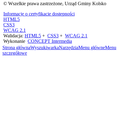
© Wszelkie prawa zastrzeżone, Urząd Gminy Kolsko
Informacje o certyfikacie dostępności
HTML5
CSS3
WCAG 2.1
Walidacja:
HTML5
+
CSS3
+
WCAG 2.1
Wykonanie
CONCEPT
Intermedia
Strona główna
Wyszukiwarka
Narzędzia
Menu główne
Menu
szczegółowe