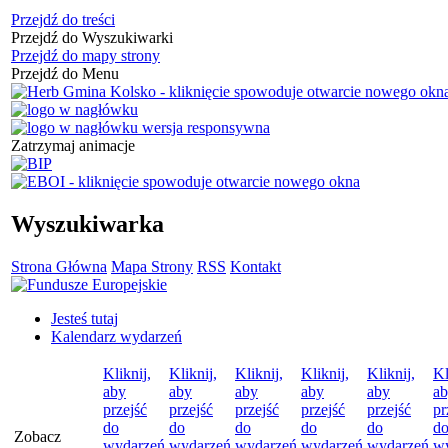
Przejdź do treści
Przejdź do Wyszukiwarki
Przejdź do mapy strony
Przejdź do Menu
Zatrzymaj animacje
Wyszukiwarka
Strona Główna
Mapa Strony
RSS
Kontakt
Jesteś tutaj
Kalendarz wydarzeń
Kliknij,
Kliknij,
Kliknij,
Kliknij,
Kliknij,
Kl
aby
aby
aby
aby
aby
a
przejść
przejść
przejść
przejść
przejść
pr
do
do
do
do
do
d
Zobacz
wydarzeń
wydarzeń
wydarzeń
wydarzeń
wydarzeń
w