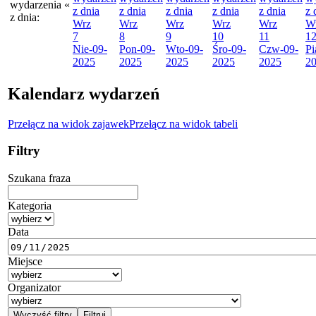
wydarzenia
«
z dnia
z dnia
z dnia
z dnia
z dnia
z 
z dnia:
Wrz
Wrz
Wrz
Wrz
Wrz
W
7
8
9
10
11
1
Nie
-09-
Pon
-09-
Wto
-09-
Śro
-09-
Czw
-09-
Pi
2025
2025
2025
2025
2025
2
Kalendarz wydarzeń
Przełącz na widok zajawek
Przełącz na widok tabeli
Filtry
Szukana fraza
Kategoria
Data
Miejsce
Organizator