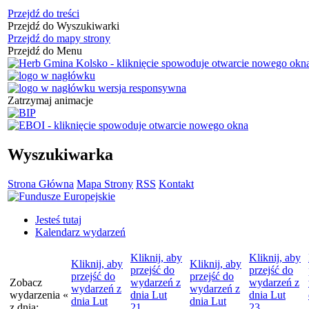
Przejdź do treści
Przejdź do Wyszukiwarki
Przejdź do mapy strony
Przejdź do Menu
Zatrzymaj animacje
Wyszukiwarka
Strona Główna
Mapa Strony
RSS
Kontakt
Jesteś tutaj
Kalendarz wydarzeń
Kliknij, aby
Kliknij, aby
Kliknij, aby
Kliknij, aby
przejść do
przejść do
przejść do
przejść do
Zobacz
wydarzeń z
wydarzeń z
wydarzeń z
wydarzeń z
wydarzenia
«
dnia
Lut
dnia
Lut
dnia
Lut
dnia
Lut
z dnia:
21
23