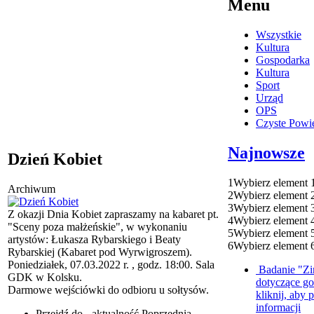
Menu
Wszystkie
Kultura
Gospodarka
Kultura
Sport
Urząd
OPS
Czyste Powie
Najnowsze
Dzień Kobiet
1
Wybierz element 
Archiwum
2
Wybierz element 
3
Wybierz element 
Z okazji Dnia Kobiet zapraszamy na kabaret pt.
4
Wybierz element 
"Sceny poza małżeńskie", w wykonaniu
5
Wybierz element 
artystów: Łukasza Rybarskiego i Beaty
6
Wybierz element 
Rybarskiej (Kabaret pod Wyrwigroszem).
Poniedziałek, 07.03.2022 r. , godz. 18:00. Sala
Badanie "Zi
GDK w Kolsku.
dotyczące g
Darmowe wejściówki do odbioru u sołtysów.
kliknij, aby 
informacji
Przejdź do - aktualność
Poprzednia