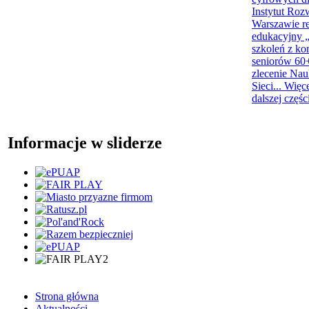
Instytut Roz
Warszawie re
edukacyjny „
szkoleń z ko
seniorów 60+
zlecenie Na
Sieci...
Więc
dalszej częśc
Informacje w sliderze
Strona główna
Aktualności