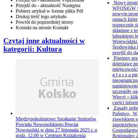
Nowy progr
Przejdź do - aktualność
Następna
WFOŚiGW w Z
Pobierz artykuł w formie pliku
Pdf
nowym progr
Drukuj
treść tego artykułu
ramach któr
Powrót
do poprzedniej strony
rozpocznie s
Kontakt
na stronie Kontakt
składane z 
lubuskiego b
Czytaj inne aktualności w
Wojewódzki
Środowiska i
kategorii: Kultura
przejść do da
Pisemny prz
dzierżawę p
miejscowośc
g ł a s z a p
nieograniczo
namiotowego
szczegóły ogł
Więcej »
klik
części inform
Zasady pob
Państwo, W 
Międzypokoleniowe Spotkanie Seniorów
zjawiskiem s
Powiatu Nowosolskiego
Powiat
zapotrzebow
Nowosolski w dniu 27 listopada 2025 r. o
Gospodarstw
godz. 12.00 w Centrum Kształcenia
Regionalny 