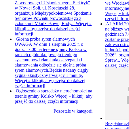
Zawodowego i Ustawicznego "Elektryk"
we Wrocławiu
w Nowej Soli, ul. Kościuszki 28,
informacyjne
organizuje Międzypokoleniowe Spotkanie
Więcej »
klik
Seniorów Powiatu Nowosolskiego z
części inform
członkami Młodzieżowej Rady...
Więcej »
ALARM 20
kliknij, aby przejść do dalszej części
najbliższy wt
informacji
godzinach 7.0
Głośna próba syren alarmowych
zostanie prz
UWAGA!W dniu 1 sierpnia 2025 r. o
zakresu ostr
godz. 17:00 na terenie gminy Kolsko w
ludności p
ramach ogólnokrajowego treningu
2026”, organ
systemu powiadamiania ostrzegania i
Spraw...
Wię
alarmowania odbędzie się głośna próba
dalszej częśc
syren alarmowych.Będzie nadany ciągły
sygnał akustyczny trwający 1 minutę.
Więcej »
kliknij, aby przejść do dalszej
części informacji
Ogłoszenie o sprzedaży nieruchomości na
terenie gminy Kolsko
Więcej »
kliknij, aby
przejść do dalszej części informacji
Pozostałe w kategorii
Bezpłatne sz
cyfrowych d