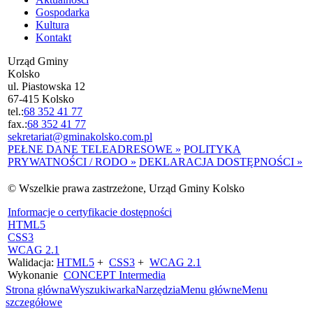
Gospodarka
Kultura
Kontakt
Urząd Gminy
Kolsko
ul. Piastowska 12
67-415 Kolsko
tel.:
68 352 41 77
fax.:
68 352 41 77
sekretariat@gminakolsko.com.pl
PEŁNE DANE TELEADRESOWE »
POLITYKA
PRYWATNOŚCI / RODO »
DEKLARACJA DOSTĘPNOŚCI »
© Wszelkie prawa zastrzeżone, Urząd Gminy Kolsko
Informacje o certyfikacie dostępności
HTML5
CSS3
WCAG 2.1
Walidacja:
HTML5
+
CSS3
+
WCAG 2.1
Wykonanie
CONCEPT
Intermedia
Strona główna
Wyszukiwarka
Narzędzia
Menu główne
Menu
szczegółowe