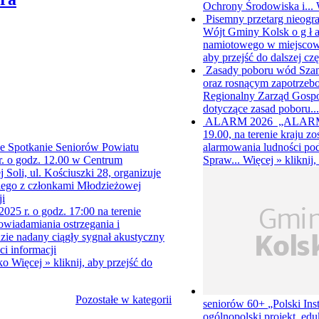
Ochrony Środowiska i...
Pisemny przetarg nieogr
Wójt Gminy Kolsk o g ł a
namiotowego w miejscowoś
aby przejść do dalszej czę
Zasady poboru wód
Sza
oraz rosnącym zapotrze
Regionalny Zarząd Gospo
dotyczące zasad poboru..
ALARM 2026
„ALARM 2
19.00, na terenie kraju z
alarmowania ludności p
 Spotkanie Seniorów Powiatu
Spraw...
Więcej »
kliknij
r. o godz. 12.00 w Centrum
oli, ul. Kościuszki 28, organizuje
ego z członkami Młodzieżowej
ji
25 r. o godz. 17:00 na terenie
wiadamiania ostrzegania i
zie nadany ciągły sygnał akustyczny
ści informacji
sko
Więcej »
kliknij, aby przejść do
Pozostałe w kategorii
seniorów 60+
„Polski Ins
ogólnopolski projekt edu