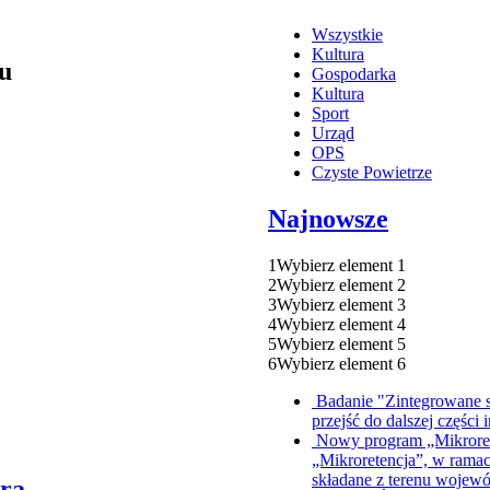
Wszystkie
Kultura
cu
Gospodarka
Kultura
Sport
Urząd
OPS
Czyste Powietrze
Najnowsze
1
Wybierz element 1
2
Wybierz element 2
3
Wybierz element 3
4
Wybierz element 4
5
Wybierz element 5
6
Wybierz element 6
Badanie "Zintegrowane s
przejść do dalszej części 
Nowy program „Mikrore
„Mikroretencja”, w ramac
składane z terenu wojew
ura