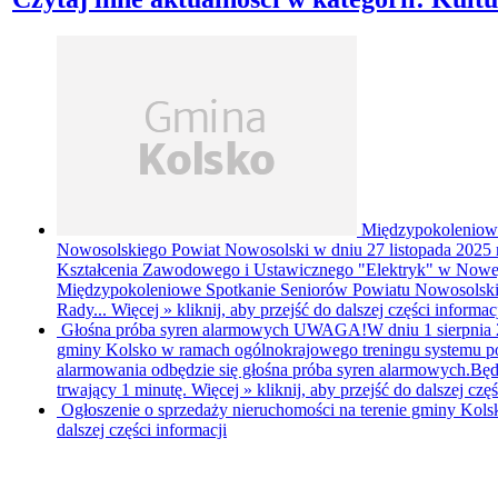
Międzypokoleniowe
Nowosolskiego
Powiat Nowosolski w dniu 27 listopada 2025 
Kształcenia Zawodowego i Ustawicznego "Elektryk" w Nowej S
Międzypokoleniowe Spotkanie Seniorów Powiatu Nowosolski
Rady...
Więcej »
kliknij, aby przejść do dalszej części informac
Głośna próba syren alarmowych
UWAGA!W dniu 1 sierpnia 20
gminy Kolsko w ramach ogólnokrajowego treningu systemu po
alarmowania odbędzie się głośna próba syren alarmowych.Będ
trwający 1 minutę.
Więcej »
kliknij, aby przejść do dalszej czę
Ogłoszenie o sprzedaży nieruchomości na terenie gminy Kol
dalszej części informacji