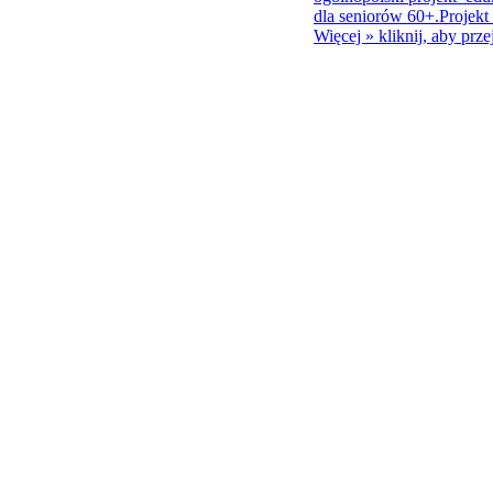
dla seniorów 60+.Projekt 
Więcej »
kliknij, aby prze