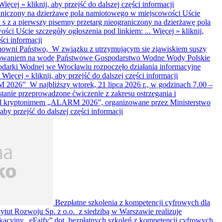
Więcej »
kliknij, aby przejść do dalszej części informacji
aniczony na dzierżawę pola namiotowego w miejscowości Uście
 s z a pierwszy pisemny przetarg nieograniczony na dzierżawę pola
ci Uście szczegóły ogłoszenia pod linkiem: ...
Więcej »
kliknij,
ści informacji
nowni Państwo, W związku z utrzymującym się zjawiskiem suszy
bowaniem na wodę Państwowe Gospodarstwo Wodne Wody Polskie
darki Wodnej we Wrocławiu rozpoczęło działania informacyjne
.
Więcej »
kliknij, aby przejść do dalszej części informacji
026” W najbliższy wtorek, 21 lipca 2026 r., w godzinach 7.00 –
ostanie przeprowadzone ćwiczenie z zakresu ostrzegania i
od kryptonimem „ALARM 2026”, organizowane przez Ministerstwo
, aby przejść do dalszej części informacji
Bezpłatne szkolenia z kompetencji cyfrowych dla
tytut Rozwoju Sp. z o.o. z siedzibą w Warszawie realizuje
kacyjny „eFajfy” dot. bezpłatnych szkoleń z kompetencji cyfrowych