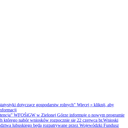
tatystyki dotyczące gospodarstw rolnych"
Więcej »
kliknij, aby
informacji
tencja”
WFOŚiGW w Zielonej Górze informuje o nowym programie
h którego nabór wniosków rozpocznie się 22 czerwca br.Wnioski
ództwa lubuskiego będą rozpatrywane przez Wojewódzki Fundusz