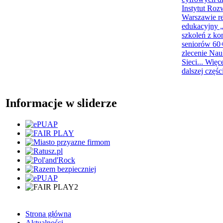
Instytut Roz
Warszawie re
edukacyjny „
szkoleń z ko
seniorów 60+
zlecenie Na
Sieci...
Więc
dalszej częśc
Informacje w sliderze
Strona główna
Aktualności