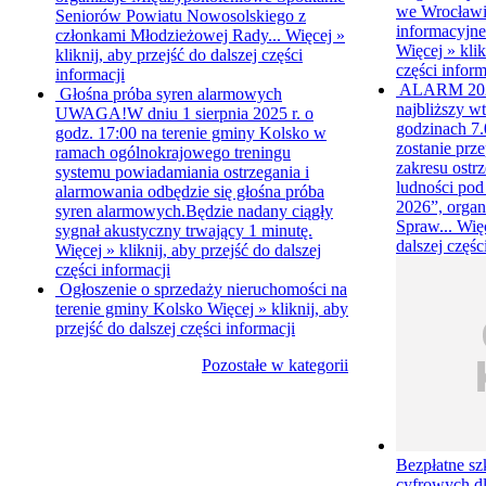
we Wrocławiu
Seniorów Powiatu Nowosolskiego z
informacyjne
członkami Młodzieżowej Rady...
Więcej »
Więcej »
klik
kliknij, aby przejść do dalszej części
części inform
informacji
ALARM 20
Głośna próba syren alarmowych
najbliższy wt
UWAGA!W dniu 1 sierpnia 2025 r. o
godzinach 7.0
godz. 17:00 na terenie gminy Kolsko w
zostanie prz
ramach ogólnokrajowego treningu
zakresu ostr
systemu powiadamiania ostrzegania i
ludności p
alarmowania odbędzie się głośna próba
2026”, organ
syren alarmowych.Będzie nadany ciągły
Spraw...
Wię
sygnał akustyczny trwający 1 minutę.
dalszej częśc
Więcej »
kliknij, aby przejść do dalszej
części informacji
Ogłoszenie o sprzedaży nieruchomości na
terenie gminy Kolsko
Więcej »
kliknij, aby
przejść do dalszej części informacji
Pozostałe w kategorii
Bezpłatne sz
cyfrowych d