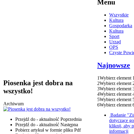
Menu
Wszystkie
Kultura
Gospodarka
Kultura
Sport
Urząd
OPS
Czyste Powie
Najnowsze
1
Wybierz element 
Piosenka jest dobra na
2
Wybierz element 
3
Wybierz element 
wszystko!
4
Wybierz element 
5
Wybierz element 
Archiwum
6
Wybierz element 
Badanie "Zi
Przejdź do - aktualność
Poprzednia
dotyczące g
Przejdź do - aktualność
Następna
kliknij, aby 
Pobierz artykuł w formie pliku
Pdf
informacji