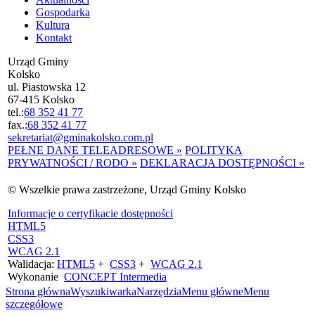
Gospodarka
Kultura
Kontakt
Urząd Gminy
Kolsko
ul. Piastowska 12
67-415 Kolsko
tel.:
68 352 41 77
fax.:
68 352 41 77
sekretariat@gminakolsko.com.pl
PEŁNE DANE TELEADRESOWE »
POLITYKA
PRYWATNOŚCI / RODO »
DEKLARACJA DOSTĘPNOŚCI »
© Wszelkie prawa zastrzeżone, Urząd Gminy Kolsko
Informacje o certyfikacie dostępności
HTML5
CSS3
WCAG 2.1
Walidacja:
HTML5
+
CSS3
+
WCAG 2.1
Wykonanie
CONCEPT
Intermedia
Strona główna
Wyszukiwarka
Narzędzia
Menu główne
Menu
szczegółowe