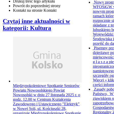
Drukuj
treść tego artykułu
Nowy progr
Powrót
do poprzedniej strony
WFOŚiGW w Z
Kontakt
na stronie Kontakt
nowym progr
ramach któr
Czytaj inne aktualności w
rozpocznie s
składane z 
kategorii: Kultura
lubuskiego b
Wojewódzki
Środowiska i
przejść do da
Pisemny prz
dzierżawę p
miejscowośc
g ł a s z a p
nieograniczo
namiotowego
szczegóły ogł
Więcej »
klik
części inform
Międzypokoleniowe Spotkanie Seniorów
Zasady pob
Powiatu Nowosolskiego
Powiat
Państwo, W 
Nowosolski w dniu 27 listopada 2025 r. o
zjawiskiem s
godz. 12.00 w Centrum Kształcenia
zapotrzebow
Zawodowego i Ustawicznego "Elektryk"
Gospodarstw
w Nowej Soli, ul. Kościuszki 28,
Regionalny 
organizuje Międzypokoleniowe Spotkanie