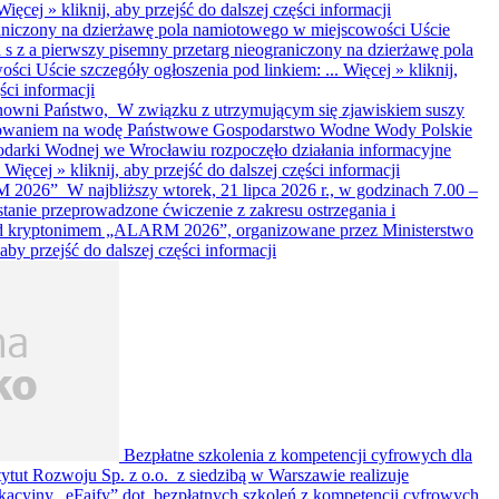
Więcej »
kliknij, aby przejść do dalszej części informacji
aniczony na dzierżawę pola namiotowego w miejscowości Uście
 s z a pierwszy pisemny przetarg nieograniczony na dzierżawę pola
ci Uście szczegóły ogłoszenia pod linkiem: ...
Więcej »
kliknij,
ści informacji
nowni Państwo, W związku z utrzymującym się zjawiskiem suszy
bowaniem na wodę Państwowe Gospodarstwo Wodne Wody Polskie
darki Wodnej we Wrocławiu rozpoczęło działania informacyjne
.
Więcej »
kliknij, aby przejść do dalszej części informacji
026” W najbliższy wtorek, 21 lipca 2026 r., w godzinach 7.00 –
ostanie przeprowadzone ćwiczenie z zakresu ostrzegania i
od kryptonimem „ALARM 2026”, organizowane przez Ministerstwo
, aby przejść do dalszej części informacji
Bezpłatne szkolenia z kompetencji cyfrowych dla
tytut Rozwoju Sp. z o.o. z siedzibą w Warszawie realizuje
kacyjny „eFajfy” dot. bezpłatnych szkoleń z kompetencji cyfrowych