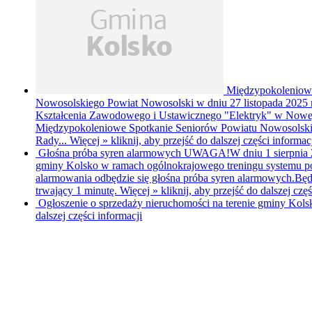
Międzypokoleniowe
Nowosolskiego
Powiat Nowosolski w dniu 27 listopada 2025 
Kształcenia Zawodowego i Ustawicznego "Elektryk" w Nowej S
Międzypokoleniowe Spotkanie Seniorów Powiatu Nowosolski
Rady...
Więcej »
kliknij, aby przejść do dalszej części informac
Głośna próba syren alarmowych
UWAGA!W dniu 1 sierpnia 20
gminy Kolsko w ramach ogólnokrajowego treningu systemu po
alarmowania odbędzie się głośna próba syren alarmowych.Będ
trwający 1 minutę.
Więcej »
kliknij, aby przejść do dalszej czę
Ogłoszenie o sprzedaży nieruchomości na terenie gminy Kol
dalszej części informacji