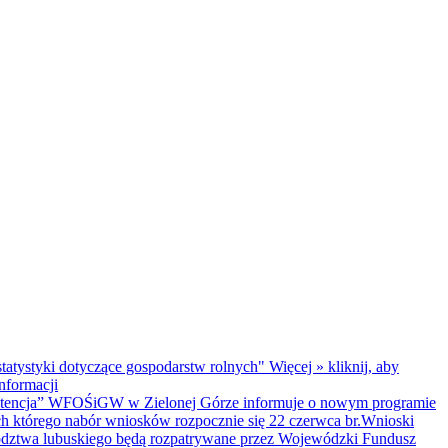
tatystyki dotyczące gospodarstw rolnych"
Więcej »
kliknij, aby
informacji
tencja”
WFOŚiGW w Zielonej Górze informuje o nowym programie
h którego nabór wniosków rozpocznie się 22 czerwca br.Wnioski
ództwa lubuskiego będą rozpatrywane przez Wojewódzki Fundusz