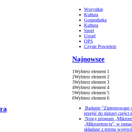
Wszystkie
Kultura
Gospodarka
Kultura
Sport
Urząd
OPS
Czyste Powietrze
Najnowsze
1
Wybierz element 1
2
Wybierz element 2
3
Wybierz element 3
4
Wybierz element 4
5
Wybierz element 5
6
Wybierz element 6
ura
Badanie "Zintegrowane s
przejść do dalszej części 
Nowy program „Mikrore
„Mikroretencja”, w ramac
składane z terenu wojew