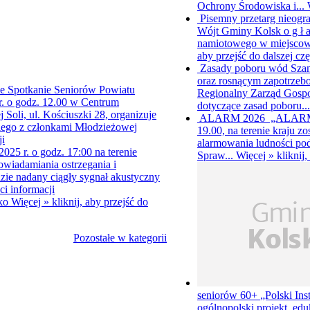
Ochrony Środowiska i...
Pisemny przetarg nieogr
Wójt Gminy Kolsk o g ł a
namiotowego w miejscowoś
aby przejść do dalszej czę
Zasady poboru wód
Sza
oraz rosnącym zapotrze
 Spotkanie Seniorów Powiatu
Regionalny Zarząd Gospo
r. o godz. 12.00 w Centrum
dotyczące zasad poboru..
oli, ul. Kościuszki 28, organizuje
ALARM 2026
„ALARM 2
ego z członkami Młodzieżowej
19.00, na terenie kraju z
ji
alarmowania ludności p
25 r. o godz. 17:00 na terenie
Spraw...
Więcej »
kliknij
wiadamiania ostrzegania i
zie nadany ciągły sygnał akustyczny
ści informacji
sko
Więcej »
kliknij, aby przejść do
Pozostałe w kategorii
seniorów 60+
„Polski Ins
ogólnopolski projekt edu