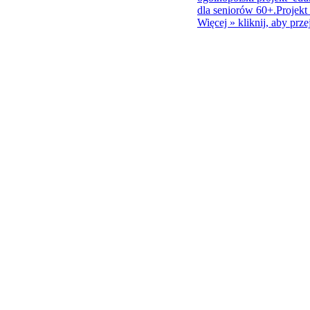
dla seniorów 60+.Projekt 
Więcej »
kliknij, aby prze