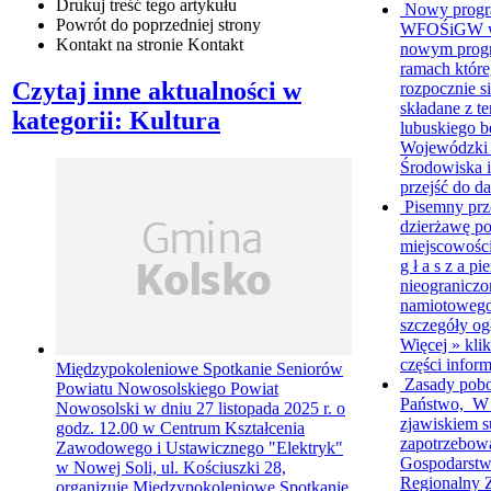
Drukuj
treść tego artykułu
Nowy progr
Powrót
do poprzedniej strony
WFOŚiGW w Z
Kontakt
na stronie Kontakt
nowym progr
ramach któr
Czytaj inne aktualności w
rozpocznie s
składane z 
kategorii: Kultura
lubuskiego b
Wojewódzki
Środowiska i
przejść do da
Pisemny prz
dzierżawę p
miejscowośc
g ł a s z a p
nieograniczo
namiotowego
szczegóły ogł
Więcej »
klik
części inform
Międzypokoleniowe Spotkanie Seniorów
Zasady pob
Powiatu Nowosolskiego
Powiat
Państwo, W 
Nowosolski w dniu 27 listopada 2025 r. o
zjawiskiem s
godz. 12.00 w Centrum Kształcenia
zapotrzebow
Zawodowego i Ustawicznego "Elektryk"
Gospodarstw
w Nowej Soli, ul. Kościuszki 28,
Regionalny 
organizuje Międzypokoleniowe Spotkanie