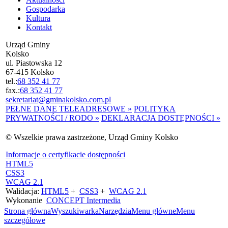
Gospodarka
Kultura
Kontakt
Urząd Gminy
Kolsko
ul. Piastowska 12
67-415 Kolsko
tel.:
68 352 41 77
fax.:
68 352 41 77
sekretariat@gminakolsko.com.pl
PEŁNE DANE TELEADRESOWE »
POLITYKA
PRYWATNOŚCI / RODO »
DEKLARACJA DOSTĘPNOŚCI »
© Wszelkie prawa zastrzeżone, Urząd Gminy Kolsko
Informacje o certyfikacie dostępności
HTML5
CSS3
WCAG 2.1
Walidacja:
HTML5
+
CSS3
+
WCAG 2.1
Wykonanie
CONCEPT
Intermedia
Strona główna
Wyszukiwarka
Narzędzia
Menu główne
Menu
szczegółowe