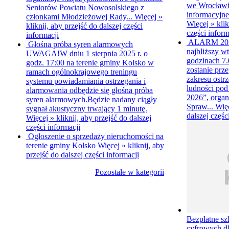
we Wrocławiu
Seniorów Powiatu Nowosolskiego z
informacyjne
członkami Młodzieżowej Rady...
Więcej »
Więcej »
klik
kliknij, aby przejść do dalszej części
części inform
informacji
ALARM 20
Głośna próba syren alarmowych
najbliższy wt
UWAGA!W dniu 1 sierpnia 2025 r. o
godzinach 7.0
godz. 17:00 na terenie gminy Kolsko w
zostanie prz
ramach ogólnokrajowego treningu
zakresu ostr
systemu powiadamiania ostrzegania i
ludności p
alarmowania odbędzie się głośna próba
2026”, organ
syren alarmowych.Będzie nadany ciągły
Spraw...
Wię
sygnał akustyczny trwający 1 minutę.
dalszej częśc
Więcej »
kliknij, aby przejść do dalszej
części informacji
Ogłoszenie o sprzedaży nieruchomości na
terenie gminy Kolsko
Więcej »
kliknij, aby
przejść do dalszej części informacji
Pozostałe w kategorii
Bezpłatne sz
cyfrowych d