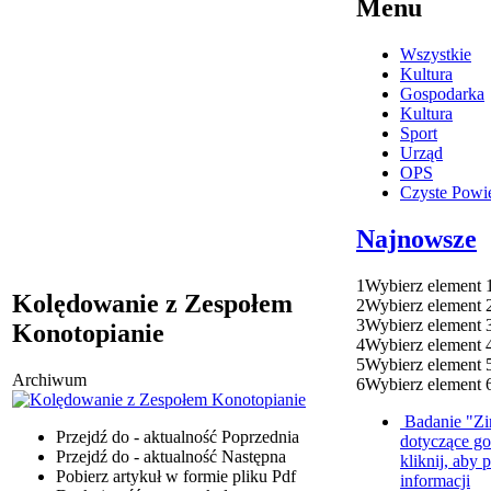
Menu
Wszystkie
Kultura
Gospodarka
Kultura
Sport
Urząd
OPS
Czyste Powie
Najnowsze
1
Wybierz element 
Kolędowanie z Zespołem
2
Wybierz element 
3
Wybierz element 
Konotopianie
4
Wybierz element 
5
Wybierz element 
Archiwum
6
Wybierz element 
Badanie "Zi
Przejdź do - aktualność
Poprzednia
dotyczące g
Przejdź do - aktualność
Następna
kliknij, aby 
Pobierz artykuł w formie pliku
Pdf
informacji