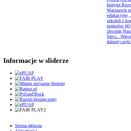
Instytut Roz
Warszawie re
edukacyjny „
szkoleń z ko
seniorów 60+
zlecenie Na
Sieci...
Więc
dalszej częśc
Informacje w sliderze
Strona główna
Aktualności