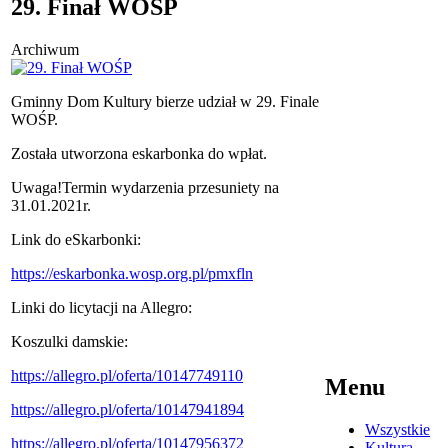
29. Finał WOŚP
Archiwum
Gminny Dom Kultury bierze udział w 29. Finale
WOŚP.
Została utworzona eskarbonka do wpłat.
Uwaga!Termin wydarzenia przesuniety na
31.01.2021r.
Link do eSkarbonki:
https://eskarbonka.wosp.org.pl/pmxfln
Linki do licytacji na Allegro:
Koszulki damskie:
https://allegro.pl/oferta/10147749110
Menu
https://allegro.pl/oferta/10147941894
Wszystkie
https://allegro.pl/oferta/10147956372
Kultura