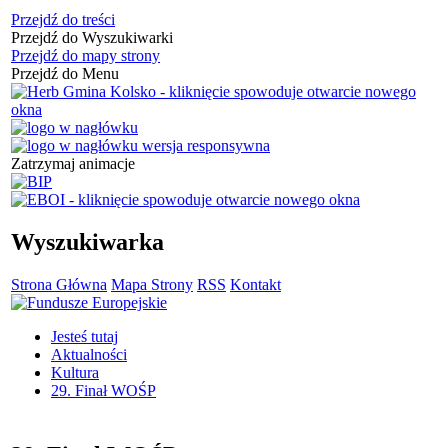
Przejdź do treści
Przejdź do Wyszukiwarki
Przejdź do mapy strony
Przejdź do Menu
Zatrzymaj animacje
Wyszukiwarka
Strona Główna
Mapa Strony
RSS
Kontakt
Jesteś tutaj
Aktualności
Kultura
29. Finał WOŚP