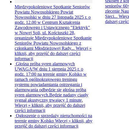
szkoleń z ko
seniorów 60+
Międzypokoleniowe Spotkanie Seniorów
zlecenie Na
Powiatu Nowosolskiego
Powiat
Sieci...
Więc
Nowosolski w dniu 27 listopada 2025 r. o
dalszej częśc
godz. 12.00 w Centrum Kształcenia
Zawodowego i Ustawicznego "Elektryk"
w Nowej Soli, ul. Kościuszki 28,
organizuje Międzypokoleniowe Spotkanie
Seniorów Powiatu Nowosolskiego z
członkami Młodzieżowej Rady...
Więcej »
kliknij, aby przejść do dalszej części
informacji
Głośna próba syren alarmowych
UWAGA!W dniu 1 sierpnia 2025 r. o
godz. 17:00 na terenie gminy Kolsko w
ramach ogólnokrajowego treningu
systemu powiadamiania ostrzegania i
alarmowania odbędzie się głośna próba
syren alarmowych.Będzie nadany ciągły
sygnał akustyczny trwający 1 minutę.
Więcej »
kliknij, aby przejść do dalszej
części informacji
Ogłoszenie o sprzedaży nieruchomości na
terenie gminy Kolsko
Więcej »
kliknij, aby
przejść do dalszej części informacji