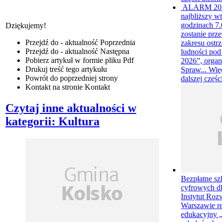
ALARM 20
najbliższy wt
godzinach 7.0
Dziękujemy!
zostanie prz
Przejdź do - aktualność
Poprzednia
zakresu ostr
Przejdź do - aktualność
Następna
ludności p
Pobierz artykuł w formie pliku
Pdf
2026”, organ
Drukuj
treść tego artykułu
Spraw...
Wię
Powrót
do poprzedniej strony
dalszej częśc
Kontakt
na stronie Kontakt
Czytaj inne aktualności w
kategorii: Kultura
Bezpłatne sz
cyfrowych d
Instytut Roz
Warszawie re
edukacyjny „