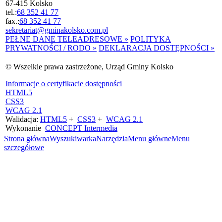
67-415 Kolsko
tel.:
68 352 41 77
fax.:
68 352 41 77
sekretariat@gminakolsko.com.pl
PEŁNE DANE TELEADRESOWE »
POLITYKA
PRYWATNOŚCI / RODO »
DEKLARACJA DOSTĘPNOŚCI »
© Wszelkie prawa zastrzeżone, Urząd Gminy Kolsko
Informacje o certyfikacie dostępności
HTML5
CSS3
WCAG 2.1
Walidacja:
HTML5
+
CSS3
+
WCAG 2.1
Wykonanie
CONCEPT
Intermedia
Strona główna
Wyszukiwarka
Narzędzia
Menu główne
Menu
szczegółowe