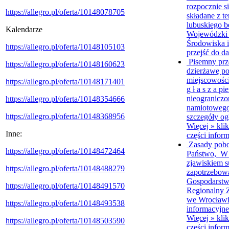
rozpocznie s
https://allegro.pl/oferta/10148078705
składane z 
lubuskiego b
Kalendarze
Wojewódzki
Środowiska i
https://allegro.pl/oferta/10148105103
przejść do da
Pisemny prz
https://allegro.pl/oferta/10148160623
dzierżawę p
miejscowośc
https://allegro.pl/oferta/10148171401
g ł a s z a p
nieograniczo
https://allegro.pl/oferta/10148354666
namiotowego
https://allegro.pl/oferta/10148368956
szczegóły ogł
Więcej »
klik
Inne:
części inform
Zasady pob
https://allegro.pl/oferta/10148472464
Państwo, W 
zjawiskiem s
https://allegro.pl/oferta/10148488279
zapotrzebow
Gospodarstw
https://allegro.pl/oferta/10148491570
Regionalny 
we Wrocławiu
https://allegro.pl/oferta/10148493538
informacyjne
Więcej »
klik
https://allegro.pl/oferta/10148503590
części inform