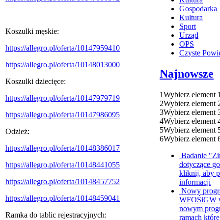
Gospodarka
Kultura
Sport
Koszulki męskie:
Urząd
OPS
https://allegro.pl/oferta/10147959410
Czyste Powie
https://allegro.pl/oferta/10148013000
Najnowsze
Koszulki dziecięce:
1
Wybierz element 
https://allegro.pl/oferta/10147979719
2
Wybierz element 
3
Wybierz element 
https://allegro.pl/oferta/10147986095
4
Wybierz element 
5
Wybierz element 
Odzież:
6
Wybierz element 
https://allegro.pl/oferta/10148386017
Badanie "Zi
dotyczące g
https://allegro.pl/oferta/10148441055
kliknij, aby 
https://allegro.pl/oferta/10148457752
informacji
Nowy progr
https://allegro.pl/oferta/10148459041
WFOŚiGW w Z
nowym progr
Ramka do tablic rejestracyjnych:
ramach któr