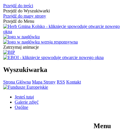
Przejdź do treści
Przejdź do Wyszukiwarki
Przejdź do mapy strony
Przejdź do Menu
Zatrzymaj animacje
Wyszukiwarka
Strona Główna
Mapa Strony
RSS
Kontakt
Jesteś tutaj
Galerie zdjęć
Ogólne
Menu