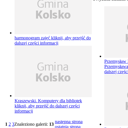
harmonogram zajęć
kliknij, aby przejść do
dalszej części informacji
Przemysław
Przemysław
dalszej częśc
Kraszewski. Komputery dla bibliotek
kliknij, aby przejść do dalszej części
informacji
następna strona
1
2
3
Znaleziono galerii:
13
ostatnia strona