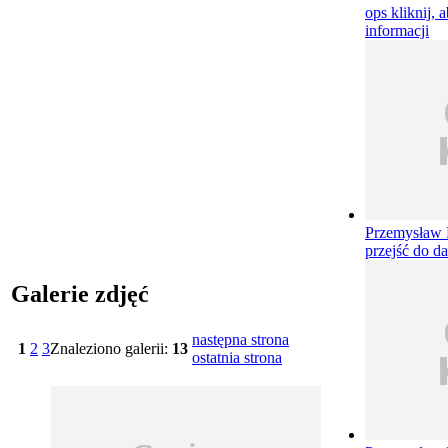
ops
kliknij, 
informacji
Przemysław 
przejść do da
Galerie zdjęć
następna strona
1
2
3
Znaleziono galerii:
13
ostatnia strona