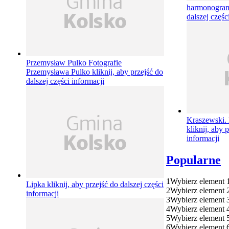
harmonogram
dalszej częśc
Przemysław Pulko
Fotografie
Przemysława Pulko
kliknij, aby przejść do
dalszej części informacji
Kraszewski. 
kliknij, aby 
informacji
Popularne
1
Wybierz element 
Lipka
kliknij, aby przejść do dalszej części
2
Wybierz element 
informacji
3
Wybierz element 
4
Wybierz element 
5
Wybierz element 
6
Wybierz element 