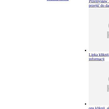
Przemysław 
przejść do da
Lipka
kliknij
informacji
ops
kliknij, 