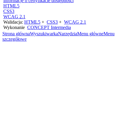
Informacje o certyfikacie dostępności
HTML5
CSS3
WCAG 2.1
Walidacja:
HTML5
+
CSS3
+
WCAG 2.1
Wykonanie
CONCEPT
Intermedia
Strona główna
Wyszukiwarka
Narzędzia
Menu główne
Menu
szczegółowe