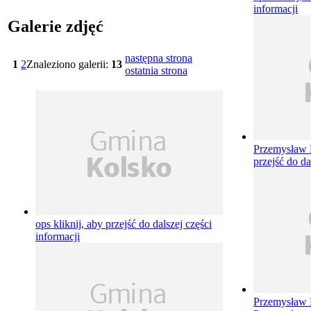
informacji
Galerie zdjęć
następna strona
1
2
Znaleziono galerii:
13
ostatnia strona
Przemysław 
przejść do da
ops
kliknij, aby przejść do dalszej części
informacji
Przemysław