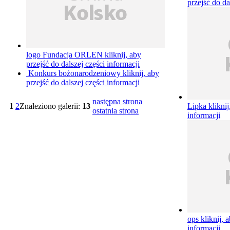
przejść do da
logo Fundacja ORLEN
kliknij, aby
przejść do dalszej części informacji
Konkurs bożonarodzeniowy
kliknij, aby
przejść do dalszej części informacji
następna strona
1
2
Znaleziono galerii:
13
Lipka
kliknij
ostatnia strona
informacji
ops
kliknij, 
informacji