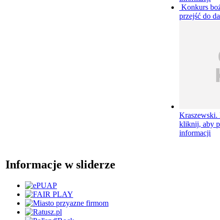
Konkurs bo
przejść do da
Kraszewski. 
kliknij, aby 
informacji
Informacje w sliderze