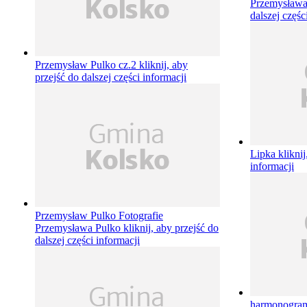
Przemysław
dalszej częśc
Przemysław Pulko cz.2
kliknij, aby
przejść do dalszej części informacji
Lipka
kliknij
informacji
Przemysław Pulko
Fotografie
Przemysława Pulko
kliknij, aby przejść do
dalszej części informacji
harmonogram