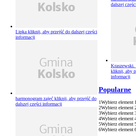
dalszej częśc
Lipka
kliknij, aby przejść do dalszej części
informacji
Kraszewski. 
kliknij, aby 
informacji
Popularne
harmonogram zajęć
kliknij, aby przejść do
1
Wybierz element 
dalszej części informacji
2
Wybierz element 
3
Wybierz element 
4
Wybierz element 
5
Wybierz element 
6
Wybierz element 