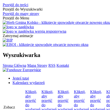
Przejdź do treści
Przejdź do Wyszukiwarki
Przejdź do mapy strony
Przejdź do Menu
Zatrzymaj animacje
Wyszukiwarka
Strona Główna
Mapa Strony
RSS
Kontakt
Jesteś tutaj
Kalendarz wydarzeń
Kliknij,
Kliknij,
Kliknij,
Kliknij,
Kliknij,
Kl
aby
aby
aby
aby
aby
a
przejść
przejść
przejść
przejść
przejść
pr
do
do
do
do
do
d
Zobacz
wydarzeń
wydarzeń
wydarzeń
wydarzeń
wydarzeń
w