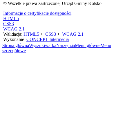
© Wszelkie prawa zastrzeżone, Urząd Gminy Kolsko
Informacje o certyfikacie dostępności
HTML5
CSS3
WCAG 2.1
Walidacja:
HTML5
+
CSS3
+
WCAG 2.1
Wykonanie
CONCEPT
Intermedia
Strona główna
Wyszukiwarka
Narzędzia
Menu główne
Menu
szczegółowe