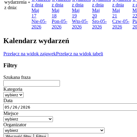
wydarzenia
«
z dnia
z dnia
z dnia
z dnia
z dnia
z 
z dnia:
Maj
Maj
Maj
Maj
Maj
M
17
18
19
20
21
2
Nie
-05-
Pon
-05-
Wto
-05-
Śro
-05-
Czw
-05-
Pi
2026
2026
2026
2026
2026
2
Kalendarz wydarzeń
Przełącz na widok zajawek
Przełącz na widok tabeli
Filtry
Szukana fraza
Kategoria
Data
Miejsce
Organizator