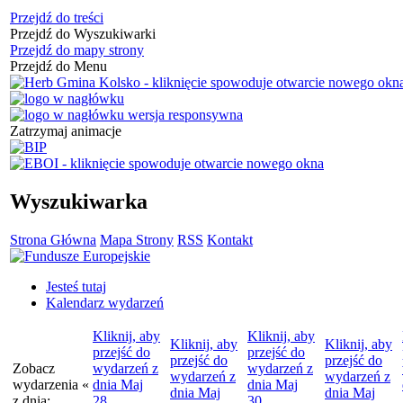
Przejdź do treści
Przejdź do Wyszukiwarki
Przejdź do mapy strony
Przejdź do Menu
Zatrzymaj animacje
Wyszukiwarka
Strona Główna
Mapa Strony
RSS
Kontakt
Jesteś tutaj
Kalendarz wydarzeń
Kliknij, aby
Kliknij, aby
Kliknij, aby
Kliknij, aby
przejść do
przejść do
przejść do
przejść do
Zobacz
wydarzeń z
wydarzeń z
wydarzeń z
wydarzeń z
wydarzenia
«
dnia
Maj
dnia
Maj
dnia
Maj
dnia
Maj
z dnia:
28
30