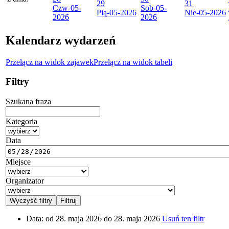
29
31
Czw
-05-
Sob
-05-
Pią
-05-2026
Nie
-05-2026
2026
2026
Kalendarz wydarzeń
Przełącz na widok zajawek
Przełącz na widok tabeli
Filtry
Szukana fraza
Kategoria
Data
Miejsce
Organizator
Data:
od 28. maja 2026 do 28. maja 2026
Usuń ten filtr