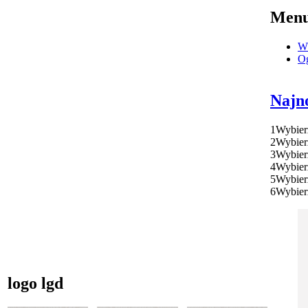
Men
Ws
O
Najn
1
Wybier
2
Wybier
3
Wybier
4
Wybier
5
Wybier
6
Wybier
logo lgd