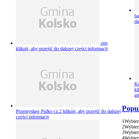
h
da
ops
kliknij, aby przejść do dalszej części informacji
Kr
kl
in
Popu
Przemysław Pulko cz.2
kliknij, aby przejść do dalszej
części informacji
1
Wybier
2
Wybier
3
Wybier
4
Wybier