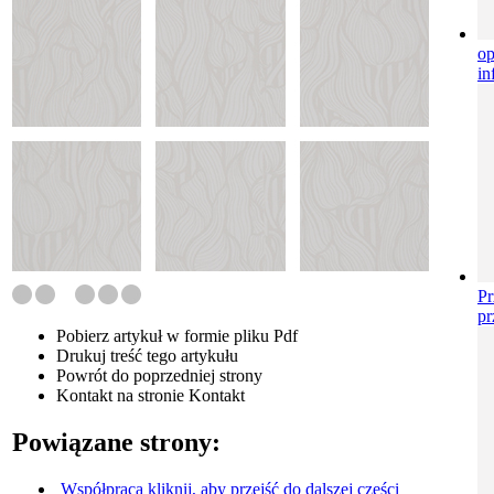
o
in
Pr
pr
Pobierz artykuł w formie pliku
Pdf
Drukuj
treść tego artykułu
Powrót
do poprzedniej strony
Kontakt
na stronie Kontakt
Powiązane strony:
Współpraca
kliknij, aby przejść do dalszej części