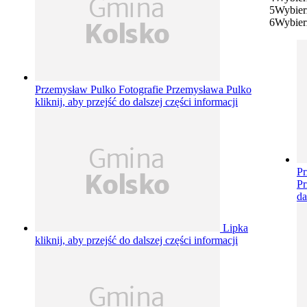
5
Wybier
6
Wybier
Przemysław Pulko
Fotografie Przemysława Pulko
kliknij, aby przejść do dalszej części informacji
P
P
da
Lipka
kliknij, aby przejść do dalszej części informacji