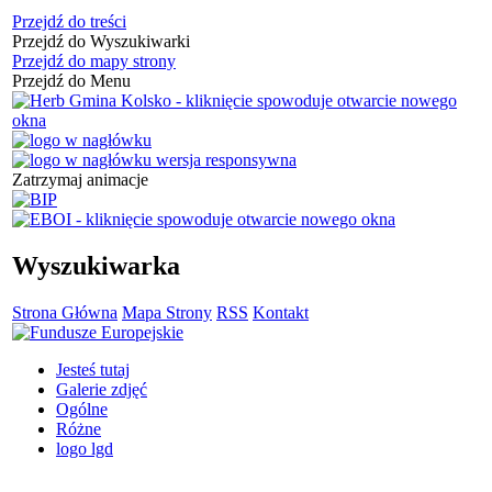
Przejdź do treści
Przejdź do Wyszukiwarki
Przejdź do mapy strony
Przejdź do Menu
Zatrzymaj animacje
Wyszukiwarka
Strona Główna
Mapa Strony
RSS
Kontakt
Jesteś tutaj
Galerie zdjęć
Ogólne
Różne
logo lgd