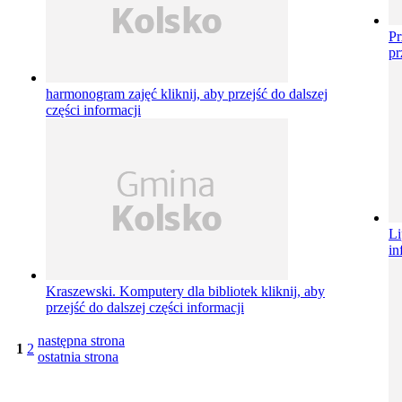
Pr
pr
harmonogram zajęć
kliknij, aby przejść do dalszej
części informacji
L
in
Kraszewski. Komputery dla bibliotek
kliknij, aby
przejść do dalszej części informacji
następna strona
1
2
ostatnia strona