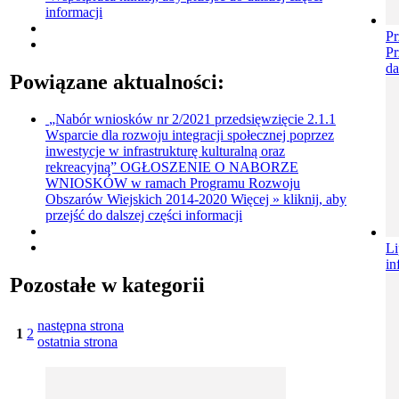
informacji
P
P
da
Powiązane aktualności:
„Nabór wniosków nr 2/2021 przedsięwzięcie 2.1.1
Wsparcie dla rozwoju integracji społecznej poprzez
inwestycje w infrastrukturę kulturalną oraz
rekreacyjną”
OGŁOSZENIE O NABORZE
WNIOSKÓW w ramach Programu Rozwoju
Obszarów Wiejskich 2014-2020
Więcej »
kliknij, aby
przejść do dalszej części informacji
L
in
Pozostałe w kategorii
następna strona
1
2
ostatnia strona