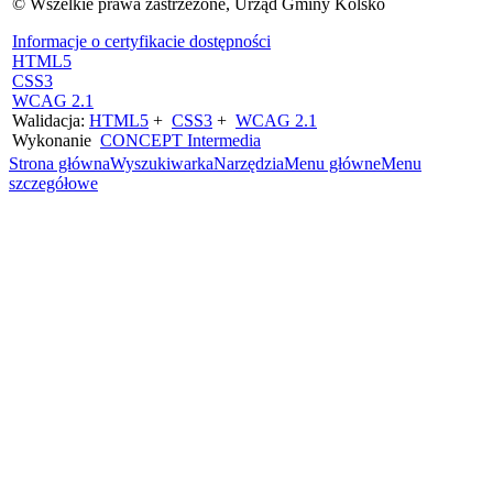
© Wszelkie prawa zastrzeżone, Urząd Gminy Kolsko
Informacje o certyfikacie dostępności
HTML5
CSS3
WCAG 2.1
Walidacja:
HTML5
+
CSS3
+
WCAG 2.1
Wykonanie
CONCEPT
Intermedia
Strona główna
Wyszukiwarka
Narzędzia
Menu główne
Menu
szczegółowe