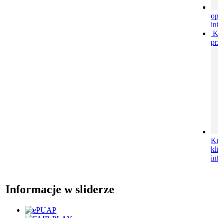
o
in
K
pr
Kr
kl
in
Informacje w sliderze