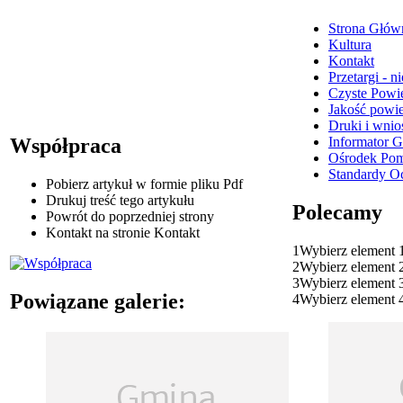
Strona Głów
Kultura
Kontakt
Przetargi - 
Czyste Powie
Jakość powi
Druki i wnio
Informator 
Współpraca
Ośrodek Pom
Standardy O
Pobierz artykuł w formie pliku
Pdf
Drukuj
treść tego artykułu
Polecamy
Powrót
do poprzedniej strony
Kontakt
na stronie Kontakt
1
Wybierz element 
2
Wybierz element 
3
Wybierz element 
Powiązane galerie:
4
Wybierz element 