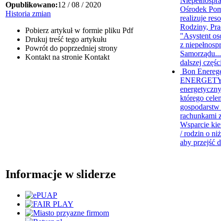
Niepełnospr
Opublikowano:
12 / 08 / 2020
Ośrodek Pom
Historia zmian
realizuje re
Rodziny, Pra
Pobierz artykuł w formie pliku
Pdf
"Asystent os
Drukuj
treść tego artykułu
z niepełnosp
Powrót
do poprzedniej strony
Samorządu..
Kontakt
na stronie Kontakt
dalszej częśc
Bon Enereg
ENERGETY
energetyczny
którego cele
gospodarst
rachunkami z
Wsparcie kie
/ rodzin o ni
aby przejść d
Informacje w sliderze