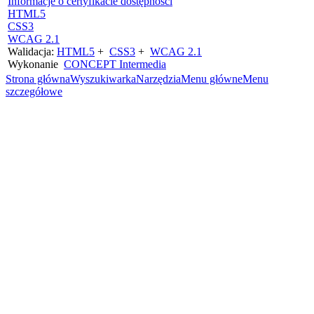
Informacje o certyfikacie dostępności
HTML5
CSS3
WCAG 2.1
Walidacja:
HTML5
+
CSS3
+
WCAG 2.1
Wykonanie
CONCEPT
Intermedia
Strona główna
Wyszukiwarka
Narzędzia
Menu główne
Menu
szczegółowe