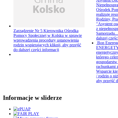
Asystent Oso
Niepełnospr
Ośrodek Pom
realizuje re
Rodziny, Pra
"Asystent os
z niepełnosp
Zarządzenie Nr 5 Kierownika Ośrodka
Samorządu..
Pomocy Społecznej w Kolsku w sprawie
dalszej częśc
wprowadzenia procedury ustanowienia
Bon Enereg
rodzin wspierających
kliknij, aby przejść
ENERGETY
do dalszej części informacji
energetyczny
którego cele
gospodarst
rachunkami z
Wsparcie kie
/ rodzin o ni
aby przejść d
Informacje w sliderze