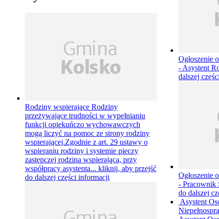
Ogłoszenie o
- Asystent 
dalszej częśc
Rodziny wspierające
Rodziny
przeżywające trudności w wypełnianiu
funkcji opiekuńczo wychowawczych
mogą liczyć na pomoc ze strony rodziny
wspierającej.Zgodnie z art. 29 ustawy o
wspieraniu rodziny i systemie pieczy
zastępczej rodzina wspierająca, przy
współpracy asystenta...
kliknij, aby przejść
Ogłoszenie o
do dalszej części informacji
- Pracownik
do dalszej cz
Asystent Os
Niepełnospr