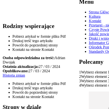
Menu
Strona Głów
Kultura
Kontakt
Rodziny wspierające
Przetargi - 
Czyste Powie
Jakość powi
Pobierz artykuł w formie pliku
Pdf
Druki i wnio
Drukuj
treść tego artykułu
Informator 
Powrót
do poprzedniej strony
Ośrodek Pom
Kontakt
na stronie Kontakt
Standardy O
Osoba odpowiedzialna za treść:
Adrian
Polecamy
Dwojak
Ostatnia aktualizacja:
27 / 03 / 2024
Opublikowano:
27 / 03 / 2024
1
Wybierz element 
Historia zmian
2
Wybierz element 
3
Wybierz element 
Pobierz artykuł w formie pliku
Pdf
4
Wybierz element 
Drukuj
treść tego artykułu
Powrót
do poprzedniej strony
Kontakt
na stronie Kontakt
Strony w dziale