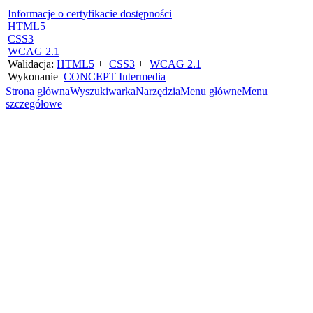
Informacje o certyfikacie dostępności
HTML5
CSS3
WCAG 2.1
Walidacja:
HTML5
+
CSS3
+
WCAG 2.1
Wykonanie
CONCEPT
Intermedia
Strona główna
Wyszukiwarka
Narzędzia
Menu główne
Menu
szczegółowe