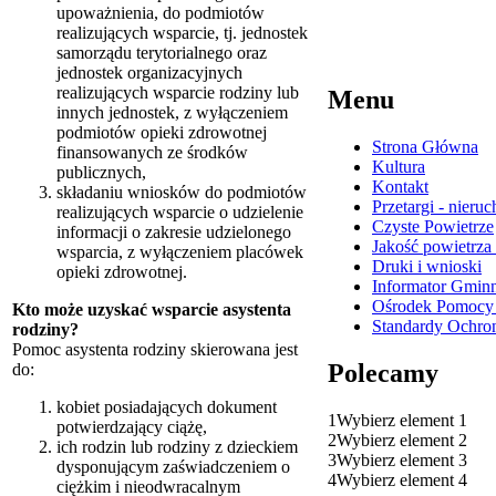
upoważnienia, do podmiotów
realizujących wsparcie, tj. jednostek
samorządu terytorialnego oraz
jednostek organizacyjnych
realizujących wsparcie rodziny lub
Menu
innych jednostek, z wyłączeniem
podmiotów opieki zdrowotnej
Strona Główna
finansowanych ze środków
Kultura
publicznych,
Kontakt
składaniu wniosków do podmiotów
Przetargi - nieru
realizujących wsparcie o udzielenie
Czyste Powietrze
informacji o zakresie udzielonego
Jakość powietrza
wsparcia, z wyłączeniem placówek
Druki i wnioski
opieki zdrowotnej.
Informator Gmin
Ośrodek Pomocy 
Kto może uzyskać wsparcie asystenta
Standardy Ochron
rodziny?
Pomoc asystenta rodziny skierowana jest
Polecamy
do:
kobiet posiadających dokument
1
Wybierz element 1
potwierdzający ciążę,
2
Wybierz element 2
ich rodzin lub rodziny z dzieckiem
3
Wybierz element 3
dysponującym zaświadczeniem o
4
Wybierz element 4
ciężkim i nieodwracalnym