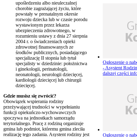
upośledzeniu albo nieuleczalnej
chorobie zagrażającej życiu, które
powstały w prenatalnym okresie
rozwoju dziecka lub w czasie porodu
wystawionym przez lekarza
ubezpieczenia zdrowotnego, w
rozumieniu ustawy z dnia 27 sierpnia
2004 r. o świadczeniach opieki
zdrowotnej finansowanych ze
środków publicznych, posiadającego
specjalizację II stopnia lub tytuł
Ogłoszenie o nab
specjalisty w dziedzinie: położnictwa
- Asystent Rodzi
i ginekologii, perinatologii,
dalszej części inf
neonatologii, neurologii dziecięcej,
kardiologii dziecięcej lub chirurgii
dziecięcej.
Gdzie musisz się zwrócić?
Obowiązek wspierania rodziny
przeżywającej trudności w wypełnianiu
funkcji opiekuńczo-wychowawczych
spoczywa na jednostkach samorządu
terytorialnego. Pracę z rodziną organizuje
gmina lub podmiot, któremu gmina zleciła
realizację tego zadania. Asystent rodziny jest
Ogłoszenie o nab