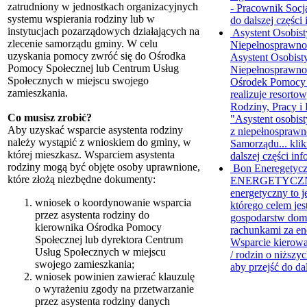
zatrudniony w jednostkach organizacyjnych
- Pracownik Socj
systemu wspierania rodziny lub w
do dalszej części 
instytucjach pozarządowych działających na
Asystent Osobis
zlecenie samorządu gminy. W celu
Niepełnosprawnoś
uzyskania pomocy zwróć się do Ośrodka
Asystent Osobist
Pomocy Społecznej lub Centrum Usług
Niepełnosprawno
Społecznych w miejscu swojego
Ośrodek Pomocy 
zamieszkania.
realizuje resorto
Rodziny, Pracy i 
Co musisz zrobić?
"Asystent osobis
Aby uzyskać wsparcie asystenta rodziny
z niepełnosprawn
należy wystąpić z wnioskiem do gminy, w
Samorządu...
klik
której mieszkasz. Wsparciem asystenta
dalszej części inf
rodziny mogą być objęte osoby uprawnione,
Bon Eneregetyc
które złożą niezbędne dokumenty:
ENERGETYCZN
energetyczny to 
wniosek o koordynowanie wsparcia
którego celem jes
przez asystenta rodziny do
gospodarstw do
kierownika Ośrodka Pomocy
rachunkami za ene
Społecznej lub dyrektora Centrum
Wsparcie kierowa
Usług Społecznych w miejscu
/ rodzin o niższy
swojego zamieszkania;
aby przejść do dal
wniosek powinien zawierać klauzulę
o wyrażeniu zgody na przetwarzanie
przez asystenta rodziny danych