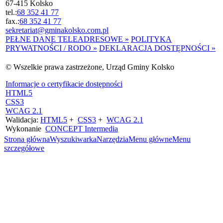
67-415 Kolsko
tel.:
68 352 41 77
fax.:
68 352 41 77
sekretariat@gminakolsko.com.pl
PEŁNE DANE TELEADRESOWE »
POLITYKA
PRYWATNOŚCI / RODO »
DEKLARACJA DOSTĘPNOŚCI »
© Wszelkie prawa zastrzeżone, Urząd Gminy Kolsko
Informacje o certyfikacie dostępności
HTML5
CSS3
WCAG 2.1
Walidacja:
HTML5
+
CSS3
+
WCAG 2.1
Wykonanie
CONCEPT
Intermedia
Strona główna
Wyszukiwarka
Narzędzia
Menu główne
Menu
szczegółowe