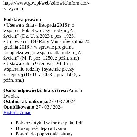
https://www.gov.pl/web/zdrowie/informator-
za-zyciem-
Podstawa prawna
• Ustawa z dnia 4 listopada 2016 r. o
wsparciu kobiet w ciąży i rodzin „Za
życiem” (Dz. U. z 2023 r. poz. 1923)
• Uchwała nr 160 Rady Ministrów z dnia 20
grudnia 2016 r. w sprawie programu
kompleksowego wsparcia dla rodzin „Za
życiem” (M. P. poz. 1250, z późn. zm.)
• Ustawa z dnia 9 czerwca 2011 r. o
wspieraniu rodziny i systemie pieczy
zastępczej (Dz.U. z 2023 r. poz. 1426, z
późn. zm.)
Osoba odpowiedzialna za treść:
Adrian
Dwojak
Ostatnia aktualizacja:
27 / 03 / 2024
Opublikowano:
27 / 03 / 2024
Historia zmian
Pobierz artykuł w formie pliku
Pdf
Drukuj
treść tego artykułu
Powrót
do poprzedniej strony