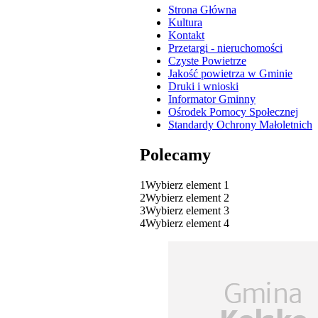
Strona Główna
Kultura
Kontakt
Przetargi - nieruchomości
Czyste Powietrze
Jakość powietrza w Gminie
Druki i wnioski
Informator Gminny
Ośrodek Pomocy Społecznej
Standardy Ochrony Małoletnich
Polecamy
1
Wybierz element 1
2
Wybierz element 2
3
Wybierz element 3
4
Wybierz element 4