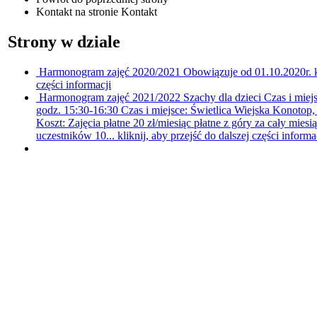
Kontakt
na stronie Kontakt
Strony w dziale
Harmonogram zajęć 2020/2021
Obowiązuje od 01.10.2020r.
części informacji
Harmonogram zajęć 2021/2022
Szachy dla dzieci Czas i mi
godz. 15:30-16:30 Czas i miejsce: Świetlica Wiejska Konotop,
Koszt: Zajęcia płatne 20 zł/miesiąc płatne z góry za cały mi
uczestników 10...
kliknij, aby przejść do dalszej części informa