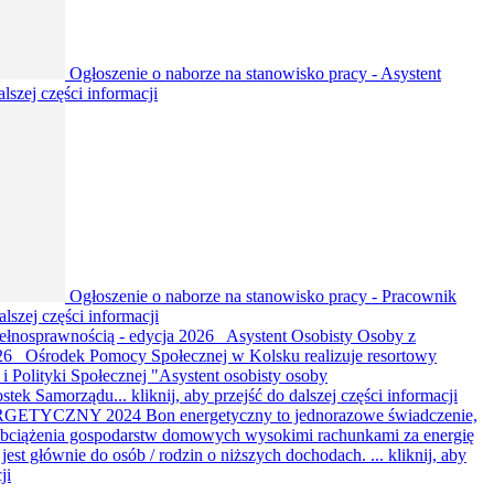
Ogłoszenie o naborze na stanowisko pracy - Asystent
alszej części informacji
Ogłoszenie o naborze na stanowisko pracy - Pracownik
alszej części informacji
ełnosprawnością - edycja 2026
Asystent Osobisty Osoby z
26 Ośrodek Pomocy Społecznej w Kolsku realizuje resortowy
i Polityki Społecznej "Asystent osobisty osoby
ostek Samorządu...
kliknij, aby przejść do dalszej części informacji
TYCZNY 2024 Bon energetyczny to jednorazowe świadczenie,
e obciążenia gospodarstw domowych wysokimi rachunkami za energię
jest głównie do osób / rodzin o niższych dochodach. ...
kliknij, aby
ji