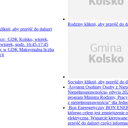
Rodziny
kliknij, aby przejść do d
kliknij, aby przejść do dalszej
ejsce: GDK Kolsko, wtorek,
 wtorek, godz. 16:45-17:45
esiąc w GDK Maksymalna liczba
cji
Socjalny
kliknij, aby przejść do d
Asystent Osobisty Osoby z Niep
Niepełnosprawnością- edycja 20
program Ministra Rodziny, Pracy 
z niepełnosprawnością” dla Jedn
Bon Eneregetyczny
BON ENERGE
którego celem jest zmniejszeni
elektryczną. Wsparcie kierowane 
przejść do dalszej części informac