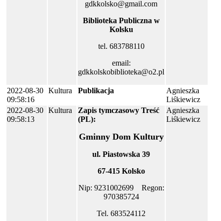
gdkkolsko@gmail.com
Biblioteka Publiczna w
Kolsku
tel. 683788110
email:
gdkkolskobiblioteka@o2.pl
2022-08-30
Kultura
Publikacja
Agnieszka
09:58:16
Liśkiewicz
2022-08-30
Kultura
Zapis tymczasowy
Treść
Agnieszka
09:58:13
(PL):
Liśkiewicz
Gminny Dom Kultury
ul. Piastowska 39
67-415 Kolsko
Nip: 9231002699 Regon:
970385724
Tel. 683524112