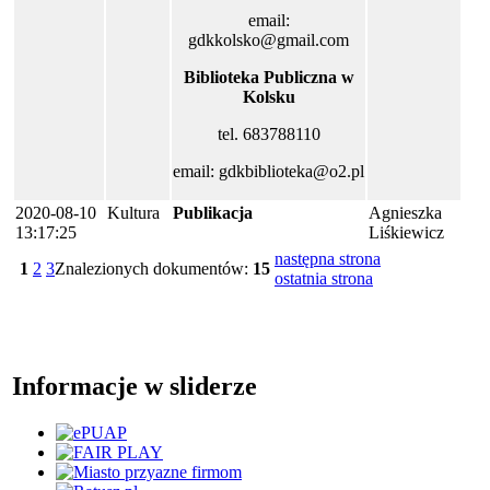
email:
gdkkolsko@gmail.com
Biblioteka Publiczna w
Kolsku
tel. 683788110
email: gdkbiblioteka@o2.pl
2020-08-10
Kultura
Publikacja
Agnieszka
13:17:25
Liśkiewicz
następna strona
1
2
3
Znalezionych dokumentów:
15
ostatnia strona
Informacje w sliderze