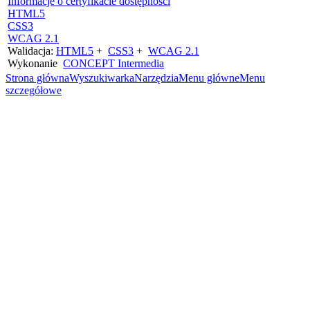
Informacje o certyfikacie dostępności
HTML5
CSS3
WCAG 2.1
Walidacja:
HTML5
+
CSS3
+
WCAG 2.1
Wykonanie
CONCEPT
Intermedia
Strona główna
Wyszukiwarka
Narzędzia
Menu główne
Menu
szczegółowe