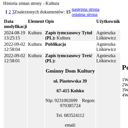
Historia zmian strony - Kultura
następna strona
1
2
3
Znalezionych dokumentów:
15
ostatnia strona
Data
Element
Opis
Użytkownik
modyfikacji
2024-08-19
Kultura
Zapis tymczasowy
Tytuł
Agnieszka
13:25:15
(PL):
Kultura
Liśkiewicz
2022-09-02
Kultura
Publikacja
Agnieszka
12:58:04
Liśkiewicz
2022-09-02
Kultura
Zapis tymczasowy
Treść
Agnieszka
12:58:01
(PL):
Liśkiewicz
P
Gminny Dom Kultury
1
W
ul. Piastowska 39
2
W
3
W
67-415 Kolsko
4
W
Nip: 9231002699 Regon:
970385724
Tel. 683524112
email: